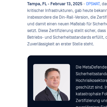
Tampa, FL - Februar 13, 2025
-
OPSWAT
, d
kritischer Infrastrukturen, gab heute bekan
insbesondere die Din-Rail-Version, die Zertif
und damit einen neuen Maßstab für Sicherh
setzt. Diese Zertifizierung stellt sicher, da
Betriebs- und Sicherheitsstandards erfüllt, 
Zuverlässigkeit an erster Stelle steht.
Die MetaDefender
Sicherheitsstand
Hochrisikosektore
geschützt sind. I
katastrophale Fo
Zertifizierung un