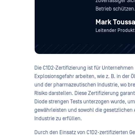
zuverlässiger Si
Betrieb schützen
Mark Toussa
Leitender Produk
Die C1D2-Zertifizierung ist für Unternehmen
Explosionsgefahr arbeiten, wie z. B. in der
und der pharmazeutischen Industrie, wo br
Risiko darstellen. Diese Zertifizierung gar
Diode strengen Tests unterzogen wurde, um
gewährleisten und sowohl die gesetzlichen 
Industrie zu erfüllen.
Durch den Einsatz von C1D2-zertifizierten 