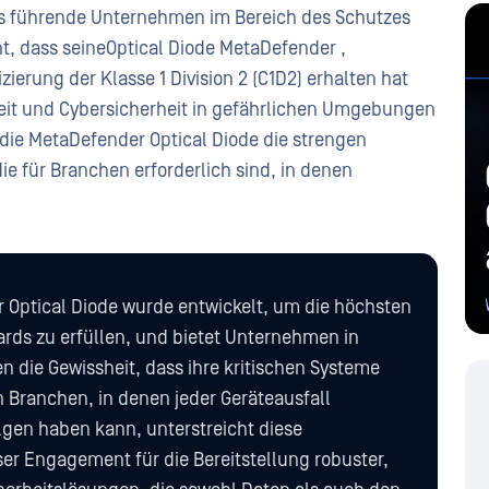
as führende Unternehmen im Bereich des Schutzes
nt, dass seineOptical Diode MetaDefender ,
izierung der Klasse 1 Division 2 (C1D2) erhalten hat
eit und Cybersicherheit in gefährlichen Umgebungen
ss die MetaDefender Optical Diode die strengen
die für Branchen erforderlich sind, in denen
 Optical Diode wurde entwickelt, um die höchsten
ards zu erfüllen, und bietet Unternehmen in
n die Gewissheit, dass ihre kritischen Systeme
n Branchen, in denen jeder Geräteausfall
lgen haben kann, unterstreicht diese
ser Engagement für die Bereitstellung robuster,