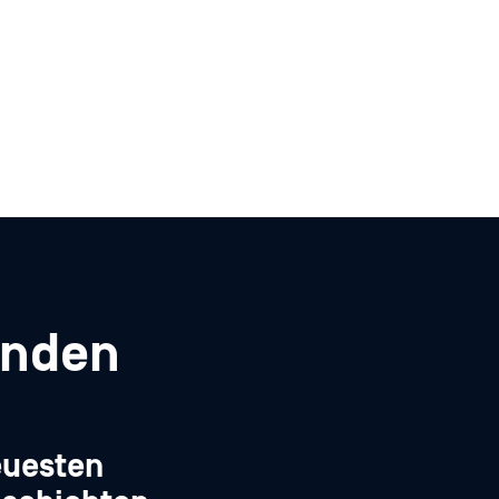
enden
euesten