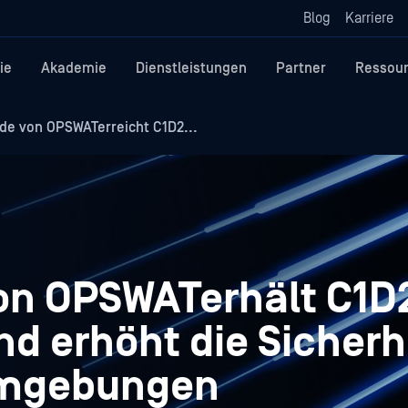
Blog
Karriere
ie
Akademie
Dienstleistungen
Partner
Ressou
de von OPSWATerreicht C1D2...
von OPSWATerhält C1D
nd erhöht die Sicherh
Umgebungen