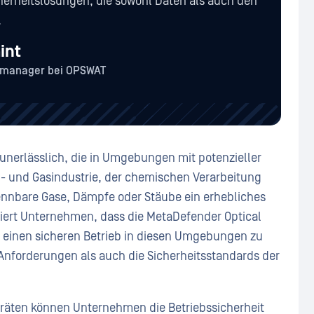
cherheitslösungen, die sowohl Daten als auch den
.
int
tmanager bei OPSWAT
 unerlässlich, die in Umgebungen mit potenzieller
 Öl- und Gasindustrie, der chemischen Verarbeitung
ennbare Gase, Dämpfe oder Stäube ein erhebliches
antiert Unternehmen, dass die MetaDefender Optical
 einen sicheren Betrieb in diesen Umgebungen zu
Anforderungen als auch die Sicherheitsstandards der
Geräten können Unternehmen die Betriebssicherheit