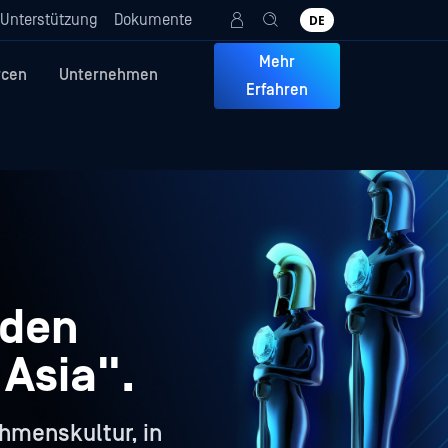
Unterstützung
Dokumente
DE
Mehr
rcen
Unternehmen
Erfahren
 den
 Asia".
hmenskultur, in