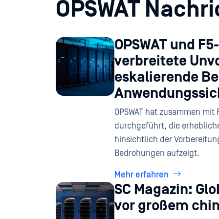
OPSWAT Nachri
OPSWAT und F5-
verbreitete Unvo
eskalierende B
Anwendungssic
OPSWAT hat zusammen mit F
durchgeführt, die erheblic
hinsichtlich der Vorbereitun
Bedrohungen aufzeigt.
Mehr erfahren
SC Magazin: Gl
vor großem chi