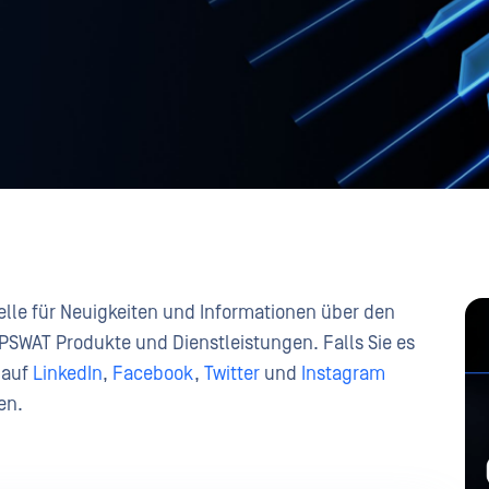
lle für Neuigkeiten und Informationen über den
 OPSWAT Produkte und Dienstleistungen. Falls Sie es
 auf
LinkedIn
,
Facebook
,
Twitter
und
Instagram
en.