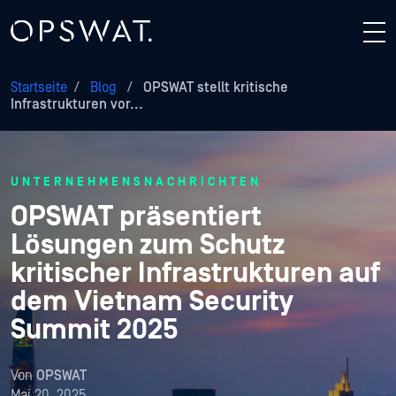
Startseite
/
Blog
/
OPSWAT stellt kritische
Infrastrukturen vor...
UNTERNEHMENSNACHRICHTEN
OPSWAT präsentiert
Lösungen zum Schutz
kritischer Infrastrukturen auf
dem Vietnam Security
Summit 2025
Von
OPSWAT
Mai 20, 2025