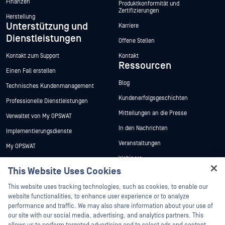
Finanzen
Produktkonformität und
Zertifizierungen
Herstellung
Unterstützung und
Karriere
Dienstleistungen
Offene Stellen
Kontakt zum Support
Kontakt
Ressourcen
Einen Fall erstellen
Blog
Technisches Kundenmanagement
Kundenerfolgsgeschichten
Professionelle Dienstleistungen
Mitteilungen an die Presse
Verwaltet von My OPSWAT
In den Nachrichten
Implementierungsdienste
Veranstaltungen
My OPSWAT
Webinare
Technische Dokumentation
This Website Uses Cookies
Datenblätter
Ausbildung
Hey there!
This website uses tracking technologies, such as cookies, to enable our
Weiße Papiere
Programm zur Behebung von
I'm Ozzy, your OPSWAT virtual assistant.
website functionalities, to enhance user experience or to analyze
Sicherheitslücken
Kostenlose Tools
How can I help you secure what's critical
performance and traffic. We may also share information about your use of
Partner
today?
our site with our social media, advertising, and analytics partners. This