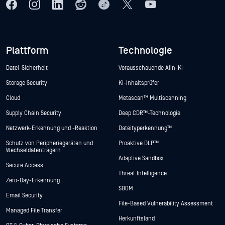
Plattform
Technologie
Datei-Sicherheit
Vorausschauende Alin-KI
Storage Security
KI-Inhaltsprüfer
Cloud
Metascan™ Multiscanning
Supply Chain Security
Deep CDR™-Technologie
Netzwerk-Erkennung und -Reaktion
Dateityperkennung™
Schutz von Peripheriegeräten und
Proaktive DLP™
Wechseldatenträgern
Adaptive Sandbox
Secure Access
Threat Intelligence
Zero-Day-Erkennung
SBOM
Email Security
File-Based Vulnerability Assessment
Managed File Transfer
Herkunftsland