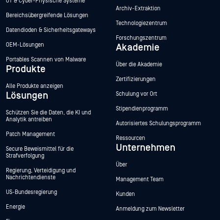
OT & Cyber-Physische Systeme
Archiv-Extraktion
Bereichsübergreifende Lösungen
Technologiezentrum
Datendioden & Sicherheitsgateways
Forschungszentrum
OEM-Lösungen
Akademie
Portables Scannen von Malware
Über die Akademie
Produkte
Zertifizierungen
Alle Produkte anzeigen
Lösungen
Schulung vor Ort
Stipendienprogramm
Schützen Sie die Daten, die KI und
Analytik antreiben
Autorisiertes Schulungsprogramm
Patch Management
Ressourcen
Unternehmen
Secure Beweismittel für die
Strafverfolgung
Über
Regierung, Verteidigung und
Nachrichtendienste
Management Team
US-Bundesregierung
Kunden
Energie
Anmeldung zum Newsletter