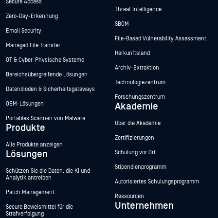
Secure Access
Threat Intelligence
Zero-Day-Erkennung
SBOM
Email Security
File-Based Vulnerability Assessment
Managed File Transfer
Herkunftsland
OT & Cyber-Physische Systeme
Archiv-Extraktion
Bereichsübergreifende Lösungen
Technologiezentrum
Datendioden & Sicherheitsgateways
Forschungszentrum
OEM-Lösungen
Akademie
Portables Scannen von Malware
Über die Akademie
Produkte
Zertifizierungen
Alle Produkte anzeigen
Lösungen
Schulung vor Ort
Stipendienprogramm
Schützen Sie die Daten, die KI und
Analytik antreiben
Autorisiertes Schulungsprogramm
Patch Management
Ressourcen
Unternehmen
Secure Beweismittel für die
Strafverfolgung