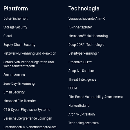
Plattform
Technologie
Datei-Sicherheit
Vorausschauende Alin-KI
Storage Security
KI-Inhaltsprüfer
Cloud
Metascan™ Multiscanning
Supply Chain Security
Deep CDR™-Technologie
Netzwerk-Erkennung und -Reaktion
Dateityperkennung™
Schutz von Peripheriegeräten und
Proaktive DLP™
Wechseldatenträgern
Adaptive Sandbox
Secure Access
Threat Intelligence
Zero-Day-Erkennung
SBOM
Email Security
File-Based Vulnerability Assessment
Managed File Transfer
Herkunftsland
OT & Cyber-Physische Systeme
Archiv-Extraktion
Bereichsübergreifende Lösungen
Technologiezentrum
Datendioden & Sicherheitsgateways