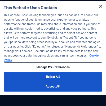
Webinare
Technische Dokumentation
This Website Uses Cookies
Datenblätter
Ausbildung
Hey there!
This website uses tracking technologies, such as cookies, to enable our
Weiße Papiere
Programm zur Behebung von
I'm Ozzy, your OPSWAT virtual assistant.
website functionalities, to enhance user experience or to analyze
Sicherheitslücken
Kostenlose Tools
How can I help you secure what's critical
performance and traffic. We may also share information about your use of
Partner
today?
our site with our social media, advertising, and analytics partners. This
allows us to perform targeted advertising and to select ads and content
Zertifizierung
that will be more relevant to you. By clicking “Accept All,” you agree to
Technologie-Partner
your personal data being processed by all cookies and other technologies
on our website. Click “Reject All” to refuse, or “Manage My Preferences” to
Partner Programm
manage your choices. See our Cookie Policy for more details on the how
we process your data through cookies and similar technologies:
Cookie
©2026 OPSWAT . Alle Rechte vorbehalten. OPSWAT, MetaDefender, Metascan,
Policy
MetaAccess, das OPSWAT , Trust no File. Trust No Device., OPSWAT , Protecting the
World's Critical Infrastructure, Deep CDR™ Technology, InQuest, das InQuest-Logo,
Manage My Preferences
DFI, RetroHunt, Deep File Inspection und Join the Hunt sind Marken von OPSWAT .
Marken von Drittanbietern sind Eigentum ihrer jeweiligen Inhaber.
Rechtliches
Datenschutz
Cookie-Präferenzen verwalten
Ihre
Reject All
Entscheidungen zum Datenschutz in Kalifornien
Privacy Policy
Accept All