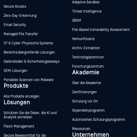
Adaptive Sandbox
Secure Access
Threat Intelligence
Zero-Day-Erkennung
SBOM
Email Security
File-Based Vulnerability Assessment
Managed File Transfer
Herkunftsland
OT & Cyber-Physische Systeme
Archiv-Extraktion
Bereichsübergreifende Lösungen
Technologiezentrum
Datendioden & Sicherheitsgateways
Forschungszentrum
OEM-Lösungen
Akademie
Portables Scannen von Malware
Über die Akademie
Produkte
Zertifizierungen
Alle Produkte anzeigen
Lösungen
Schulung vor Ort
Stipendienprogramm
Schützen Sie die Daten, die KI und
Analytik antreiben
Autorisiertes Schulungsprogramm
Patch Management
Ressourcen
Unternehmen
Secure Beweismittel für die