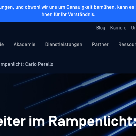
zungen, und obwohl wir uns um Genauigkeit bemühen, kann es s
Ihnen für Ihr Verständnis.
Blog
Karriere
Un
ie
Akademie
Dienstleistungen
Partner
Ressou
mpenlicht: Carlo Perello
iter im Rampenlicht: