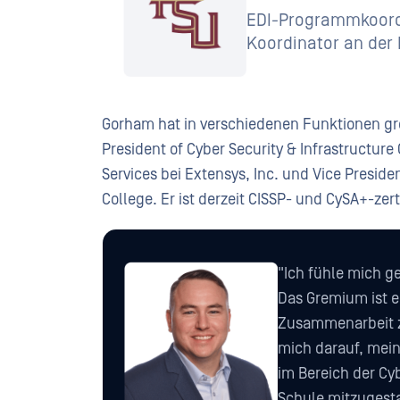
EDI-Programmkoord
Koordinator an der 
Gorham hat in verschiedenen Funktionen gr
President of Cyber Security & Infrastructure
Services bei Extensys, Inc. und Vice Presi
College. Er ist derzeit CISSP- und CySA+-zert
"Ich fühle mich g
Das Gremium ist e
Zusammenarbeit z
mich darauf, mei
im Bereich der Cy
Schule mitzugesta