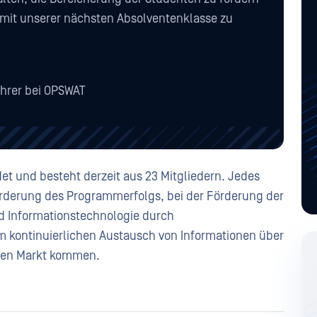
mit unserer nächsten Absolventenklasse zu
hrer bei OPSWAT
t und besteht derzeit aus 23 Mitgliedern. Jedes
 Förderung des Programmerfolgs, bei der Förderung der
d Informationstechnologie durch
m kontinuierlichen Austausch von Informationen über
den Markt kommen.