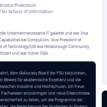
inator/Praktikum
FSU School of Information
oße Unternehmensteams IT geleitet und war Vice
 Capabilities bei CompuCom, Vice President of
dent of Technology/CIO des Hillsborough Community
ifiziert und war früher CISO.
eehrt, dem iAdvocacy Board der FSU beizutreten.
in Beweis für akademische Exzellenz und die
wischen Industrie und Hochschulen. Ich freue
n Fachwissen einzubringen und neue Erkenntnisse
bersicherheit zu teilen, um die Programme der
lten, die Bereicherung der Studenten zu fördern