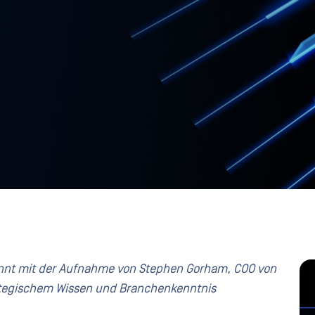
ewinnt mit der Aufnahme von Stephen Gorham, COO von
ategischem Wissen und Branchenkenntnis