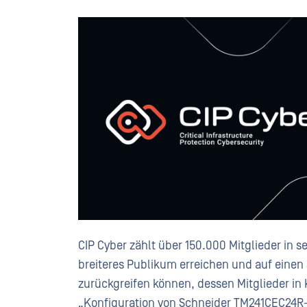
CIP Cyber zählt über 150.000 Mitglieder in
breiteres Publikum erreichen und auf einen
zurückgreifen können, dessen Mitglieder in
„Konfiguration von Schneider TM241CEC24R-