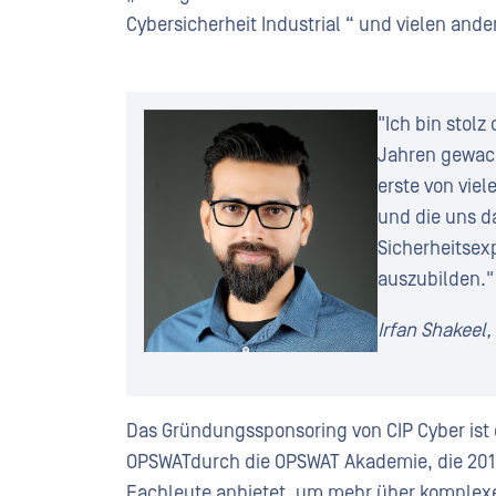
Cybersicherheit Industrial “ und vielen and
"Ich bin stolz
Jahren gewach
erste von vie
und die uns da
Sicherheitsexp
auszubilden."
Irfan Shakeel,
Das Gründungssponsoring von CIP Cyber is
OPSWATdurch die OPSWAT Akademie, die 201
Fachleute anbietet, um mehr über komplexe