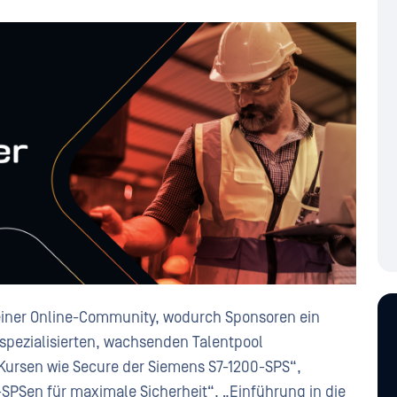
 seiner Online-Community, wodurch Sponsoren ein
 spezialisierten, wachsenden Talentpool
 Kursen wie Secure der Siemens S7-1200-SPS“,
SPSen für maximale Sicherheit“, „Einführung in die