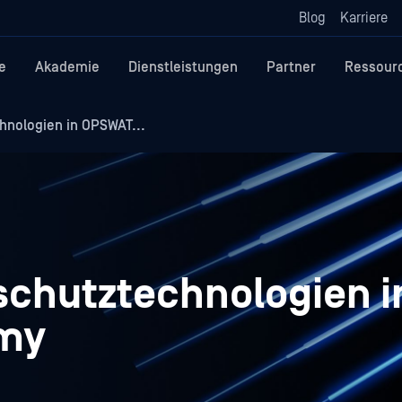
Blog
Karriere
e
Akademie
Dienstleistungen
Partner
Ressour
nologien in OPSWAT...
chutztechnologien i
my