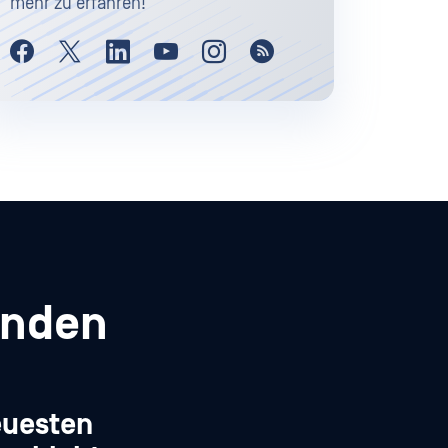
mehr zu erfahren!
enden
euesten