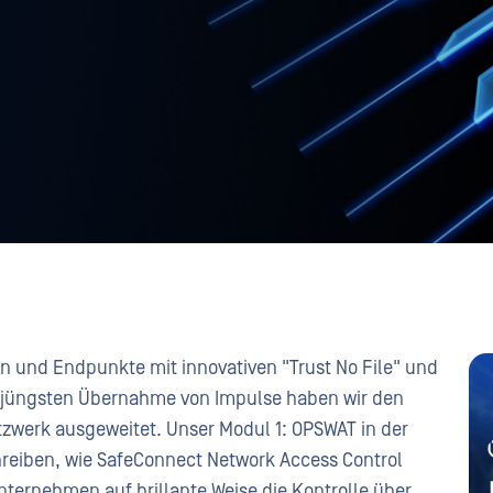
en und Endpunkte mit innovativen "Trust No File" und
er jüngsten Übernahme von Impulse haben wir den
etzwerk ausgeweitet. Unser Modul 1: OPSWAT in der
chreiben, wie SafeConnect Network Access Control
ternehmen auf brillante Weise die Kontrolle über