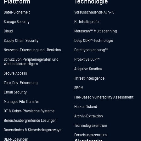
Plattform
Technologie
Datei-Sicherheit
Vorausschauende Alin-KI
Storage Security
KI-Inhaltsprüfer
Cloud
Metascan™ Multiscanning
Supply Chain Security
Deep CDR™-Technologie
Netzwerk-Erkennung und -Reaktion
Dateityperkennung™
Schutz von Peripheriegeräten und
Proaktive DLP™
Wechseldatenträgern
Adaptive Sandbox
Secure Access
Threat Intelligence
Zero-Day-Erkennung
SBOM
Email Security
File-Based Vulnerability Assessment
Managed File Transfer
Herkunftsland
OT & Cyber-Physische Systeme
Archiv-Extraktion
Bereichsübergreifende Lösungen
Technologiezentrum
Datendioden & Sicherheitsgateways
Forschungszentrum
OEM-Lösungen