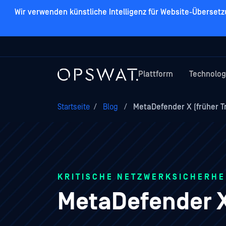
Wir verwenden künstliche Intelligenz für Website-Überset
Plattform
Technolog
Startseite
/
Blog
/
MetaDefender X (früher T
KRITISCHE NETZWERKSICHERHE
MetaDefender X 