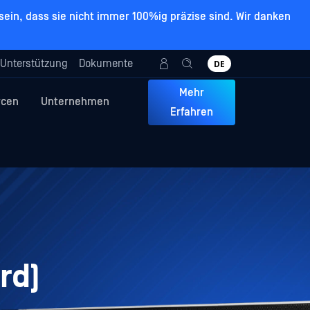
ein, dass sie nicht immer 100%ig präzise sind. Wir danken
Unterstützung
Dokumente
DE
Mehr
rcen
Unternehmen
Erfahren
rd)