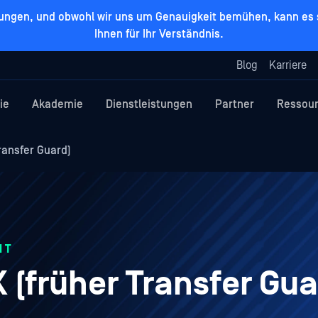
zungen, und obwohl wir uns um Genauigkeit bemühen, kann es s
Ihnen für Ihr Verständnis.
Blog
Karriere
ie
Akademie
Dienstleistungen
Partner
Ressou
ransfer Guard)
IT
(früher Transfer Gua