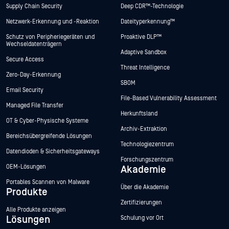
Supply Chain Security
Deep CDR™-Technologie
Netzwerk-Erkennung und -Reaktion
Dateityperkennung™
Schutz von Peripheriegeräten und
Proaktive DLP™
Wechseldatenträgern
Adaptive Sandbox
Secure Access
Threat Intelligence
Zero-Day-Erkennung
SBOM
Email Security
File-Based Vulnerability Assessment
Managed File Transfer
Herkunftsland
OT & Cyber-Physische Systeme
Archiv-Extraktion
Bereichsübergreifende Lösungen
Technologiezentrum
Datendioden & Sicherheitsgateways
Forschungszentrum
OEM-Lösungen
Akademie
Portables Scannen von Malware
Über die Akademie
Produkte
Zertifizierungen
Alle Produkte anzeigen
Lösungen
Schulung vor Ort