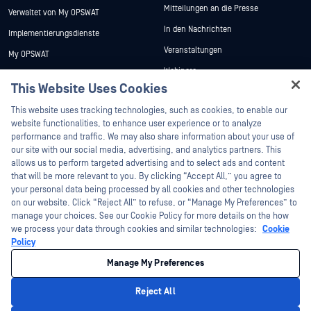
Mitteilungen an die Presse
Verwaltet von My OPSWAT
In den Nachrichten
Implementierungsdienste
Veranstaltungen
My OPSWAT
Webinare
Technische Dokumentation
This Website Uses Cookies
Datenblätter
Ausbildung
Hey there!
This website uses tracking technologies, such as cookies, to enable our
Weiße Papiere
Programm zur Behebung von
I'm Ozzy, your OPSWAT virtual assistant.
website functionalities, to enhance user experience or to analyze
Sicherheitslücken
Kostenlose Tools
How can I help you secure what's critical
performance and traffic. We may also share information about your use of
Partner
today?
our site with our social media, advertising, and analytics partners. This
allows us to perform targeted advertising and to select ads and content
Zertifizierung
that will be more relevant to you. By clicking “Accept All,” you agree to
Technologie-Partner
your personal data being processed by all cookies and other technologies
on our website. Click “Reject All” to refuse, or “Manage My Preferences” to
Partner Programm
manage your choices. See our Cookie Policy for more details on the how
we process your data through cookies and similar technologies:
Cookie
©2026 OPSWAT . Alle Rechte vorbehalten. OPSWAT, MetaDefender, Metascan,
Policy
MetaAccess, das OPSWAT , Trust no File. Trust No Device., OPSWAT , Protecting the
World's Critical Infrastructure, Deep CDR™ Technology, InQuest, das InQuest-Logo,
Manage My Preferences
DFI, RetroHunt, Deep File Inspection und Join the Hunt sind Marken von OPSWAT .
Marken von Drittanbietern sind Eigentum ihrer jeweiligen Inhaber.
Rechtliches
Datenschutz
Cookie-Präferenzen verwalten
Ihre
Reject All
Entscheidungen zum Datenschutz in Kalifornien