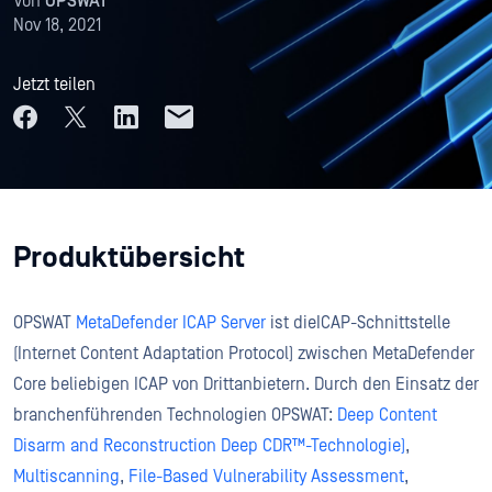
Von
OPSWAT
Nov 18, 2021
Jetzt teilen
Produktübersicht
OPSWAT
MetaDefender ICAP Server
ist dieICAP-Schnittstelle
(Internet Content Adaptation Protocol) zwischen MetaDefender
Core beliebigen ICAP von Drittanbietern. Durch den Einsatz der
branchenführenden Technologien OPSWAT:
Deep Content
Disarm and Reconstruction Deep CDR™-Technologie)
,
Multiscanning
,
File-Based Vulnerability Assessment
,