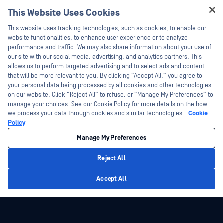
Webinare
Technische Dokumentation
This Website Uses Cookies
Datenblätter
Ausbildung
Hey there!
This website uses tracking technologies, such as cookies, to enable our
Weiße Papiere
Programm zur Behebung von
I'm Ozzy, your OPSWAT virtual assistant.
website functionalities, to enhance user experience or to analyze
Sicherheitslücken
Kostenlose Tools
How can I help you secure what's critical
performance and traffic. We may also share information about your use of
Partner
today?
our site with our social media, advertising, and analytics partners. This
allows us to perform targeted advertising and to select ads and content
Zertifizierung
that will be more relevant to you. By clicking “Accept All,” you agree to
Technologie-Partner
your personal data being processed by all cookies and other technologies
on our website. Click “Reject All” to refuse, or “Manage My Preferences” to
Partner Programm
manage your choices. See our Cookie Policy for more details on the how
we process your data through cookies and similar technologies:
Cookie
©2026 OPSWAT . Alle Rechte vorbehalten. OPSWAT, MetaDefender, Metascan,
Policy
MetaAccess, das OPSWAT , Trust no File. Trust No Device., OPSWAT , Protecting the
World's Critical Infrastructure, Deep CDR™ Technology, InQuest, das InQuest-Logo,
Manage My Preferences
DFI, RetroHunt, Deep File Inspection und Join the Hunt sind Marken von OPSWAT .
Marken von Drittanbietern sind Eigentum ihrer jeweiligen Inhaber.
Rechtliches
Datenschutz
Cookie-Präferenzen verwalten
Ihre
Reject All
Entscheidungen zum Datenschutz in Kalifornien
Privacy Policy
Accept All