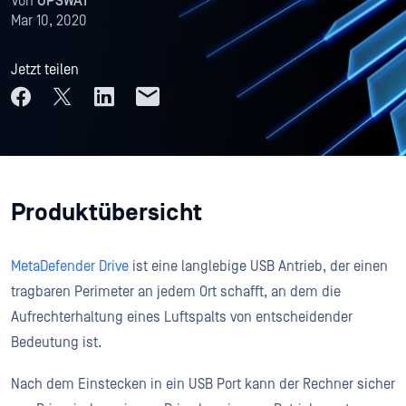
Von
OPSWAT
Mar 10, 2020
Jetzt teilen
Produktübersicht
MetaDefender Drive
ist eine langlebige USB Antrieb, der einen
tragbaren Perimeter an jedem Ort schafft, an dem die
Aufrechterhaltung eines Luftspalts von entscheidender
Bedeutung ist.
Nach dem Einstecken in ein USB Port kann der Rechner sicher