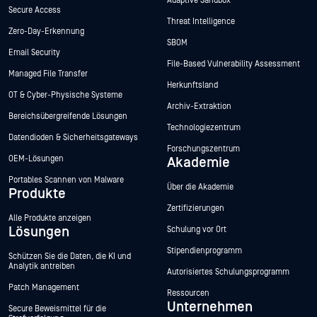
Adaptive Sandbox
Secure Access
Threat Intelligence
Zero-Day-Erkennung
SBOM
Email Security
File-Based Vulnerability Assessment
Managed File Transfer
Herkunftsland
OT & Cyber-Physische Systeme
Archiv-Extraktion
Bereichsübergreifende Lösungen
Technologiezentrum
Datendioden & Sicherheitsgateways
Forschungszentrum
OEM-Lösungen
Akademie
Portables Scannen von Malware
Über die Akademie
Produkte
Zertifizierungen
Alle Produkte anzeigen
Lösungen
Schulung vor Ort
Stipendienprogramm
Schützen Sie die Daten, die KI und
Analytik antreiben
Autorisiertes Schulungsprogramm
Patch Management
Ressourcen
Unternehmen
Secure Beweismittel für die