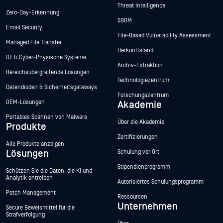
Threat Intelligence
Zero-Day-Erkennung
SBOM
Email Security
File-Based Vulnerability Assessment
Managed File Transfer
Herkunftsland
OT & Cyber-Physische Systeme
Archiv-Extraktion
Bereichsübergreifende Lösungen
Technologiezentrum
Datendioden & Sicherheitsgateways
Forschungszentrum
OEM-Lösungen
Akademie
Portables Scannen von Malware
Über die Akademie
Produkte
Zertifizierungen
Alle Produkte anzeigen
Lösungen
Schulung vor Ort
Stipendienprogramm
Schützen Sie die Daten, die KI und
Analytik antreiben
Autorisiertes Schulungsprogramm
Patch Management
Ressourcen
Unternehmen
Secure Beweismittel für die
Strafverfolgung