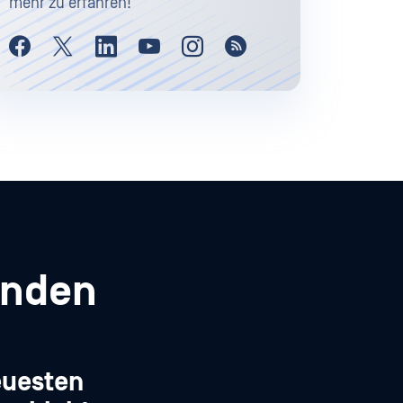
mehr zu erfahren!
enden
euesten