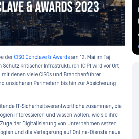
be der
CISO Conclave & Awards
am 12. Mai im Taj
chutz kritischer Infrastrukturen (CIP) wird vor Ort
, mit denen viele CISOs und Branchenführer
und unsicheren Perimetern bis hin zur Absicherung
eitende IT-Sicherheitsverantwortliche zusammen, die
logien interessieren und wissen wollen, wie sie ihre
 Zuge der Digitalisierung von Unternehmen setzen
ogien und die Verlagerung auf Online-Dienste neue