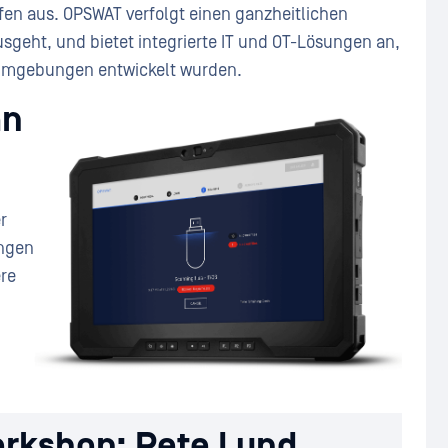
fen aus. OPSWAT verfolgt einen ganzheitlichen
usgeht, und bietet integrierte IT und OT-Lösungen an,
rieumgebungen entwickelt wurden.
an
r
ungen
ere
rkshop: Pete Lund,