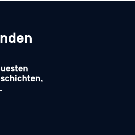
enden
euesten
schichten,
.