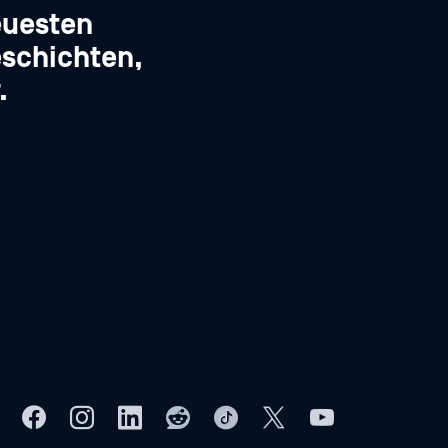
euesten
schichten,
.