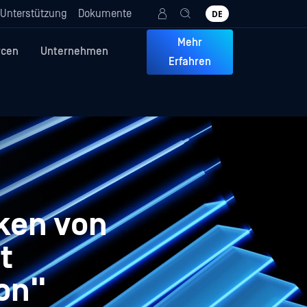
Unterstützung
Dokumente
DE
Mehr
rcen
Unternehmen
Erfahren
iken von
t
ion"