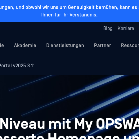
zungen, und obwohl wir uns um Genauigkeit bemühen, kann es s
Ihnen für Ihr Verständnis.
Blog
Karriere
ie
Akademie
Dienstleistungen
Partner
Ressou
rtal v2025.3.1:...
r Niveau mit My OPSWA