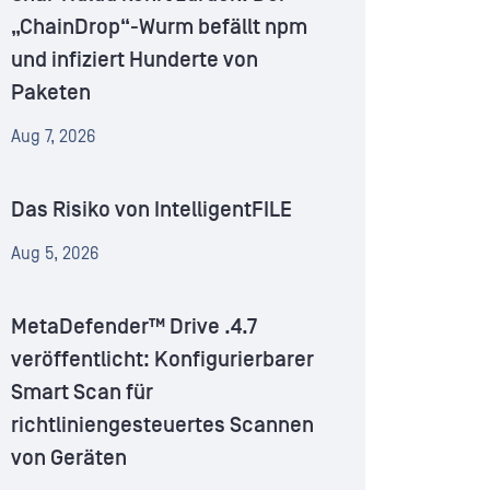
„ChainDrop“-Wurm befällt npm
und infiziert Hunderte von
Paketen
Aug 7, 2026
Das Risiko von IntelligentFILE
Aug 5, 2026
MetaDefender™ Drive .4.7
veröffentlicht: Konfigurierbarer
Smart Scan für
richtliniengesteuertes Scannen
von Geräten