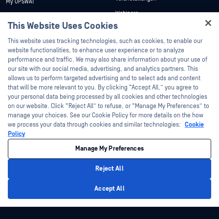
My OPSWAT
Webinare
Technische Dokumentation
This Website Uses Cookies
Datenblätter
Ausbildung
Hey there!
This website uses tracking technologies, such as cookies, to enable our
Weiße Papiere
Programm zur Behebung von
I'm Ozzy, your OPSWAT virtual assistant.
website functionalities, to enhance user experience or to analyze
Sicherheitslücken
Kostenlose Tools
How can I help you secure what's critical
performance and traffic. We may also share information about your use of
Partner
today?
our site with our social media, advertising, and analytics partners. This
allows us to perform targeted advertising and to select ads and content
Zertifizierung
that will be more relevant to you. By clicking “Accept All,” you agree to
Technologie-Partner
your personal data being processed by all cookies and other technologies
on our website. Click “Reject All” to refuse, or “Manage My Preferences” to
Partner Programm
manage your choices. See our Cookie Policy for more details on the how
we process your data through cookies and similar technologies:
Cookie
©2026 OPSWAT . Alle Rechte vorbehalten. OPSWAT, MetaDefender, Metascan,
Policy
MetaAccess, das OPSWAT , Trust no File. Trust No Device., OPSWAT , Protecting the
World's Critical Infrastructure, Deep CDR™ Technology, InQuest, das InQuest-Logo,
Manage My Preferences
DFI, RetroHunt, Deep File Inspection und Join the Hunt sind Marken von OPSWAT .
Marken von Drittanbietern sind Eigentum ihrer jeweiligen Inhaber.
Rechtliches
Datenschutz
Cookie-Präferenzen verwalten
Ihre
Reject All
Entscheidungen zum Datenschutz in Kalifornien
Privacy Policy
Accept All