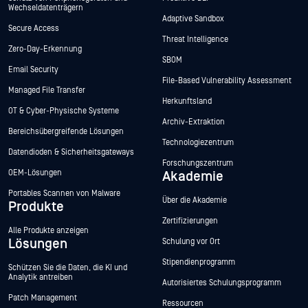
Wechseldatenträgern
Adaptive Sandbox
Secure Access
Threat Intelligence
Zero-Day-Erkennung
SBOM
Email Security
File-Based Vulnerability Assessment
Managed File Transfer
Herkunftsland
OT & Cyber-Physische Systeme
Archiv-Extraktion
Bereichsübergreifende Lösungen
Technologiezentrum
Datendioden & Sicherheitsgateways
Forschungszentrum
OEM-Lösungen
Akademie
Portables Scannen von Malware
Über die Akademie
Produkte
Zertifizierungen
Alle Produkte anzeigen
Lösungen
Schulung vor Ort
Stipendienprogramm
Schützen Sie die Daten, die KI und
Analytik antreiben
Autorisiertes Schulungsprogramm
Patch Management
Ressourcen