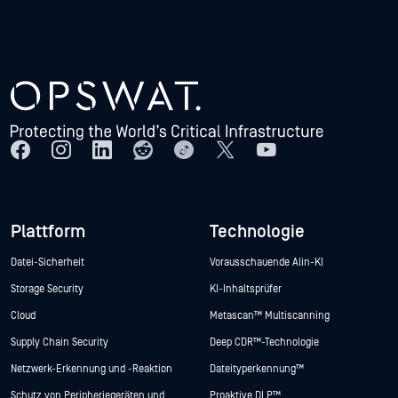
Plattform
Technologie
Datei-Sicherheit
Vorausschauende Alin-KI
Storage Security
KI-Inhaltsprüfer
Cloud
Metascan™ Multiscanning
Supply Chain Security
Deep CDR™-Technologie
Netzwerk-Erkennung und -Reaktion
Dateityperkennung™
Schutz von Peripheriegeräten und
Proaktive DLP™