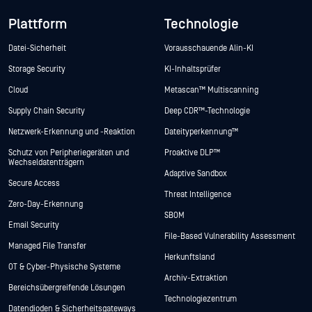
Plattform
Technologie
Datei-Sicherheit
Vorausschauende Alin-KI
Storage Security
KI-Inhaltsprüfer
Cloud
Metascan™ Multiscanning
Supply Chain Security
Deep CDR™-Technologie
Netzwerk-Erkennung und -Reaktion
Dateityperkennung™
Schutz von Peripheriegeräten und
Proaktive DLP™
Wechseldatenträgern
Adaptive Sandbox
Secure Access
Threat Intelligence
Zero-Day-Erkennung
SBOM
Email Security
File-Based Vulnerability Assessment
Managed File Transfer
Herkunftsland
OT & Cyber-Physische Systeme
Archiv-Extraktion
Bereichsübergreifende Lösungen
Technologiezentrum
Datendioden & Sicherheitsgateways