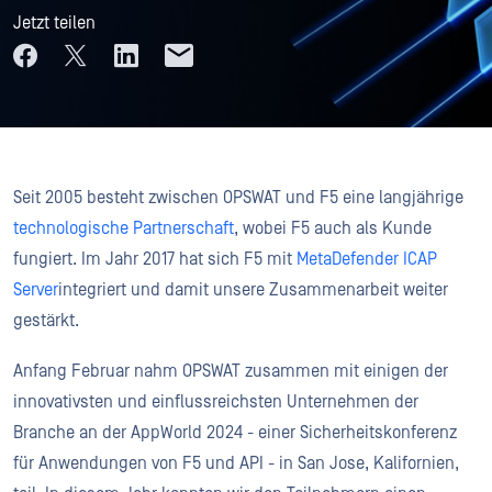
Jetzt teilen
Seit 2005 besteht zwischen OPSWAT und F5 eine langjährige
technologische Partnerschaft
, wobei F5 auch als Kunde
fungiert. Im Jahr 2017 hat sich F5 mit
MetaDefender ICAP
Server
integriert und damit unsere Zusammenarbeit weiter
gestärkt.
Anfang Februar nahm OPSWAT zusammen mit einigen der
innovativsten und einflussreichsten Unternehmen der
Branche an der AppWorld 2024 - einer Sicherheitskonferenz
für Anwendungen von F5 und API - in San Jose, Kalifornien,