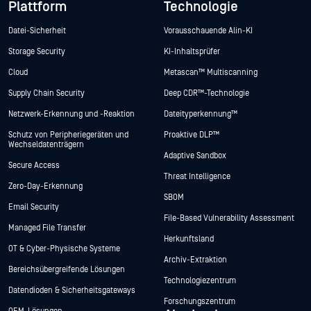
Plattform
Technologie
Datei-Sicherheit
Vorausschauende Alin-KI
Storage Security
KI-Inhaltsprüfer
Cloud
Metascan™ Multiscanning
Supply Chain Security
Deep CDR™-Technologie
Netzwerk-Erkennung und -Reaktion
Dateityperkennung™
Schutz von Peripheriegeräten und
Proaktive DLP™
Wechseldatenträgern
Adaptive Sandbox
Secure Access
Threat Intelligence
Zero-Day-Erkennung
SBOM
Email Security
File-Based Vulnerability Assessment
Managed File Transfer
Herkunftsland
OT & Cyber-Physische Systeme
Archiv-Extraktion
Bereichsübergreifende Lösungen
Technologiezentrum
Datendioden & Sicherheitsgateways
Forschungszentrum