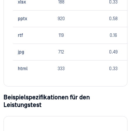
xlsx
188
0.33
pptx
920
0.58
rtf
119
0.16
jpg
712
0.49
html
333
0.33
Beispielspezifikationen für den
Leistungstest