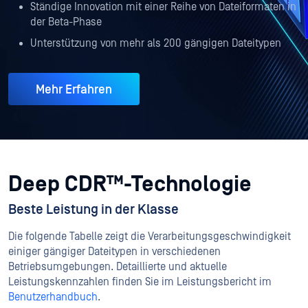
Ständige Innovation mit einer Reihe von Dateiformaten in
der Beta-Phase
Unterstützung von mehr als 200 gängigen Dateitypen
Mehr Erfahren
Deep CDR™-Technologie
Beste Leistung in der Klasse
Die folgende Tabelle zeigt die Verarbeitungsgeschwindigkeit
einiger gängiger Dateitypen in verschiedenen
Betriebsumgebungen. Detaillierte und aktuelle
Leistungskennzahlen finden Sie im Leistungsbericht im
Benutzerhandbuch
.