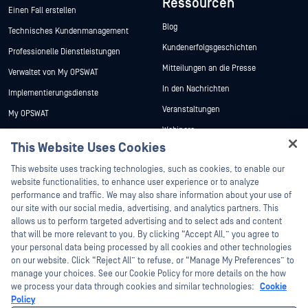
Ressourcen
Einen Fall erstellen
Blog
Technisches Kundenmanagement
Kundenerfolgsgeschichten
Professionelle Dienstleistungen
Mitteilungen an die Presse
Verwaltet von My OPSWAT
In den Nachrichten
Implementierungsdienste
Veranstaltungen
My OPSWAT
Webinare
Technische Dokumentation
This Website Uses Cookies
Datenblätter
Ausbildung
Hey there!
This website uses tracking technologies, such as cookies, to enable our
Weiße Papiere
Programm zur Behebung von
I'm Ozzy, your OPSWAT virtual assistant.
website functionalities, to enhance user experience or to analyze
Sicherheitslücken
Kostenlose Tools
How can I help you secure what's critical
performance and traffic. We may also share information about your use of
Partner
today?
our site with our social media, advertising, and analytics partners. This
allows us to perform targeted advertising and to select ads and content
Zertifizierung
that will be more relevant to you. By clicking “Accept All,” you agree to
Technologie-Partner
your personal data being processed by all cookies and other technologies
on our website. Click “Reject All” to refuse, or “Manage My Preferences” to
Partner Programm
manage your choices. See our Cookie Policy for more details on the how
we process your data through cookies and similar technologies:
Cookie
©2026 OPSWAT . Alle Rechte vorbehalten. OPSWAT, MetaDefender, Metascan,
Policy
MetaAccess, das OPSWAT , Trust no File. Trust No Device., OPSWAT , Protecting the