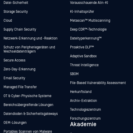
Datei-Sicherheit
Vorausschauende Alin-KI
Storage Security
KI-Inhaltsprüfer
Cloud
Metascan™ Multiscanning
Supply Chain Security
Deep CDR™-Technologie
Netzwerk-Erkennung und -Reaktion
Dateityperkennung™
Schutz von Peripheriegeräten und
Proaktive DLP™
Wechseldatenträgern
Adaptive Sandbox
Secure Access
Threat Intelligence
Zero-Day-Erkennung
SBOM
Email Security
File-Based Vulnerability Assessment
Managed File Transfer
Herkunftsland
OT & Cyber-Physische Systeme
Archiv-Extraktion
Bereichsübergreifende Lösungen
Technologiezentrum
Datendioden & Sicherheitsgateways
Forschungszentrum
OEM-Lösungen
Akademie
Portables Scannen von Malware