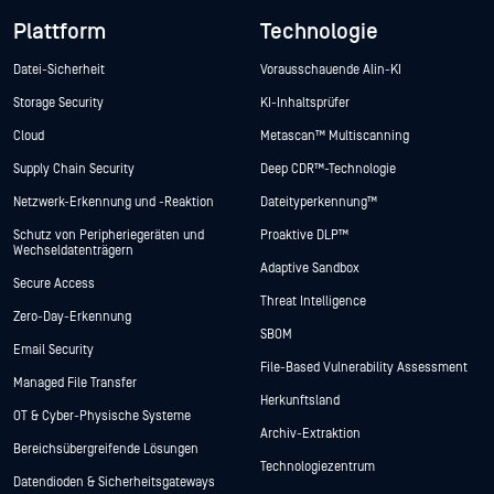
Plattform
Technologie
Datei-Sicherheit
Vorausschauende Alin-KI
Storage Security
KI-Inhaltsprüfer
Cloud
Metascan™ Multiscanning
Supply Chain Security
Deep CDR™-Technologie
Netzwerk-Erkennung und -Reaktion
Dateityperkennung™
Schutz von Peripheriegeräten und
Proaktive DLP™
Wechseldatenträgern
Adaptive Sandbox
Secure Access
Threat Intelligence
Zero-Day-Erkennung
SBOM
Email Security
File-Based Vulnerability Assessment
Managed File Transfer
Herkunftsland
OT & Cyber-Physische Systeme
Archiv-Extraktion
Bereichsübergreifende Lösungen
Technologiezentrum
Datendioden & Sicherheitsgateways