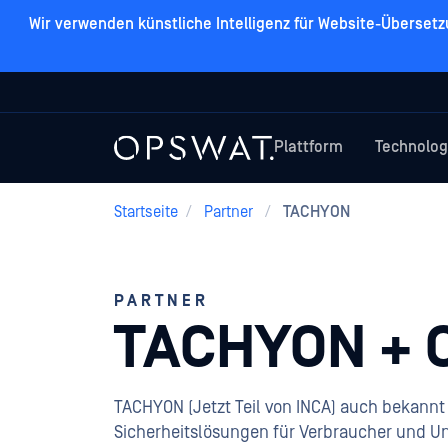
Wir verwenden künstliche Intelligenz für Website-Überset
Plattform
Technolog
Startseite
/
Partner
/
TACHYON
PARTNER
TACHYON + 
TACHYON (
Jetzt Teil von
INCA
)
auch bekannt a
Sicherheitslösungen für Verbraucher und 