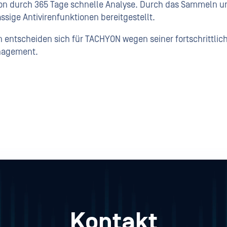
n durch 365 Tage schnelle Analyse. Durch das Sammeln un
sige Antivirenfunktionen bereitgestellt.
entscheiden sich für TACHYON wegen seiner fortschrittlic
nagement.
Kontakt