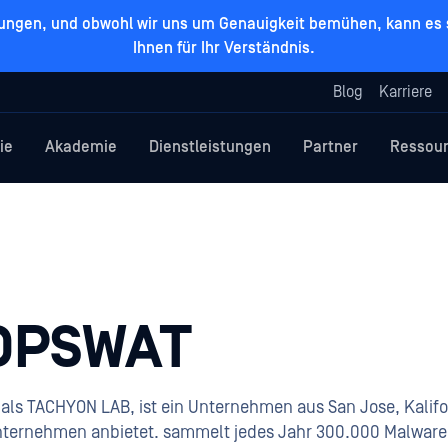
zungen, und obwohl wir uns um Genauigkeit bemühen, kann es s
Ihnen für Ihr Verständnis.
Blog
Karriere
ie
Akademie
Dienstleistungen
Partner
Ressou
OPSWAT
ls TACHYON LAB, ist ein Unternehmen aus San Jose, Kalifo
Unternehmen anbietet.
sammelt jedes Jahr 300.000 Malware-