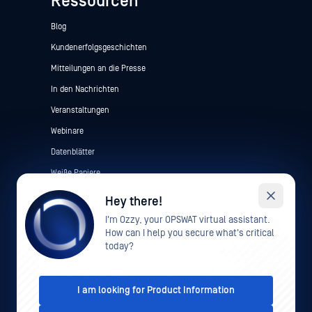
Ressourcen
Blog
Kundenerfolgsgeschichten
Mitteilungen an die Presse
In den Nachrichten
Veranstaltungen
Webinare
Datenblätter
Weiße Papiere
Kostenlose Tools
Hey there!
I'm Ozzy, your OPSWAT virtual assistant.
How can I help you secure what's critical
today?
I am looking for Product Information