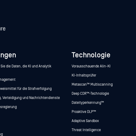
ungen
Technologie
Sie die Daten, die KI und Analytik
Vorausschauende Alin-KI
KI-Inhaltsprüfer
anagement
Metascan™ Multiscanning
weismittel für die Strafverfolgung
Deep CDR™-Technologie
, Verteidigung und Nachrichtendienste
Dateityperkennung™
sregierung
Proaktive DLP™
Adaptive Sandbox
Threat Intelligence
ng