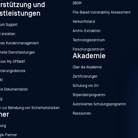
rstützung und
SBOM
stleistungen
File-Based Vulnerability Assessment
Herkunftsland
zum Support
Archiv-Extraktion
l erstellen
Technologiezentrum
ches Kundenmanagement
Forschungszentrum
nelle Dienstleistungen
Akademie
t von My OPSWAT
Über die Akademie
tierungsdienste
Zertifizierungen
AT
Schulung vor Ort
he Dokumentation
Stipendienprogramm
ng
Autorisiertes Schulungsprogramm
 zur Behebung von Sicherheitslücken
ner
Ressourcen
rung
gie-Partner