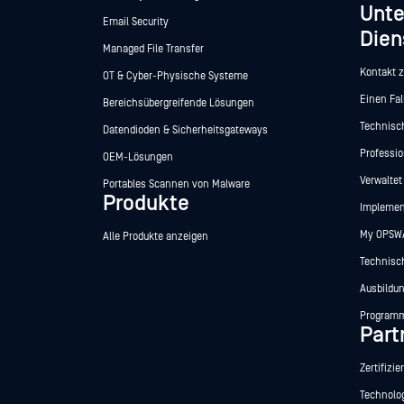
Unte
Email Security
Dien
Managed File Transfer
Kontakt 
OT & Cyber-Physische Systeme
Einen Fal
Bereichsübergreifende Lösungen
Technis
Datendioden & Sicherheitsgateways
Professio
OEM-Lösungen
Verwalte
Portables Scannen von Malware
Produkte
Implemen
My OPSW
Alle Produkte anzeigen
Technisc
Ausbildu
Programm
Part
Zertifizie
Technolo