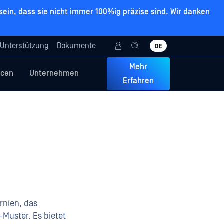
ein, dass sie nicht immer 100%ig präzise sind. Wir danken
Unterstützung
Dokumente
DE
Mehr
rcen
Unternehmen
Erfahren
rnien, das
Muster. Es bietet