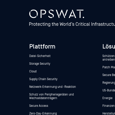
Plattform
Lös
Datei-Sicherheit
Schützen 
antreiben
Storage Security
Patch M
Cloud
Secure Be
Supply Chain Security
Regierung
Netzwerk-Erkennung und -Reaktion
US-Bunde
Schutz von Peripheriegeräten und
Wechseldatenträgern
Energie
Secure Access
Finanzen
Zero-Day-Erkennung
Herstellu