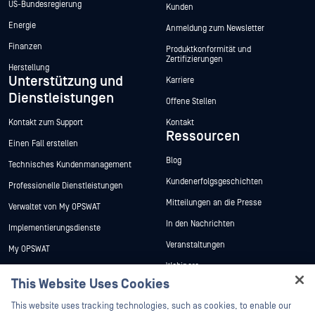
US-Bundesregierung
Kunden
Energie
Anmeldung zum Newsletter
Finanzen
Produktkonformität und
Zertifizierungen
Herstellung
Unterstützung und
Karriere
Dienstleistungen
Offene Stellen
Kontakt zum Support
Kontakt
Ressourcen
Einen Fall erstellen
Blog
Technisches Kundenmanagement
Kundenerfolgsgeschichten
Professionelle Dienstleistungen
Mitteilungen an die Presse
Verwaltet von My OPSWAT
In den Nachrichten
Implementierungsdienste
Veranstaltungen
My OPSWAT
Webinare
Technische Dokumentation
This Website Uses Cookies
Datenblätter
Ausbildung
Hey there!
This website uses tracking technologies, such as cookies, to enable our
Weiße Papiere
Programm zur Behebung von