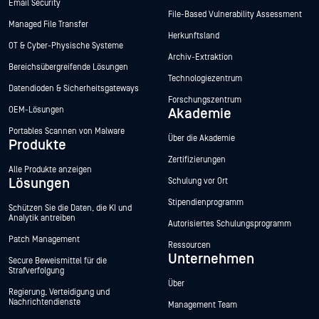
Email Security
File-Based Vulnerability Assessment
Managed File Transfer
Herkunftsland
OT & Cyber-Physische Systeme
Archiv-Extraktion
Bereichsübergreifende Lösungen
Technologiezentrum
Datendioden & Sicherheitsgateways
Forschungszentrum
OEM-Lösungen
Akademie
Portables Scannen von Malware
Über die Akademie
Produkte
Zertifizierungen
Alle Produkte anzeigen
Lösungen
Schulung vor Ort
Stipendienprogramm
Schützen Sie die Daten, die KI und
Analytik antreiben
Autorisiertes Schulungsprogramm
Patch Management
Ressourcen
Unternehmen
Secure Beweismittel für die
Strafverfolgung
Über
Regierung, Verteidigung und
Nachrichtendienste
Management Team