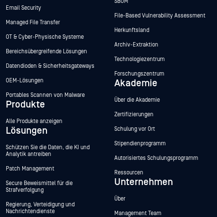
SBOM
Email Security
File-Based Vulnerability Assessment
Managed File Transfer
Herkunftsland
OT & Cyber-Physische Systeme
Archiv-Extraktion
Bereichsübergreifende Lösungen
Technologiezentrum
Datendioden & Sicherheitsgateways
Forschungszentrum
OEM-Lösungen
Akademie
Portables Scannen von Malware
Über die Akademie
Produkte
Zertifizierungen
Alle Produkte anzeigen
Lösungen
Schulung vor Ort
Stipendienprogramm
Schützen Sie die Daten, die KI und
Analytik antreiben
Autorisiertes Schulungsprogramm
Patch Management
Ressourcen
Unternehmen
Secure Beweismittel für die
Strafverfolgung
Über
Regierung, Verteidigung und
Nachrichtendienste
Management Team