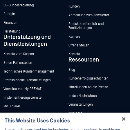
US-Bundesregierung
Kunden
Energie
Anmeldung zum Newsletter
Finanzen
Produktkonformität und
Zertifizierungen
Herstellung
Unterstützung und
Karriere
Dienstleistungen
Offene Stellen
Kontakt zum Support
Kontakt
Ressourcen
Einen Fall erstellen
Blog
Technisches Kundenmanagement
Kundenerfolgsgeschichten
Professionelle Dienstleistungen
Mitteilungen an die Presse
Verwaltet von My OPSWAT
In den Nachrichten
Implementierungsdienste
Veranstaltungen
My OPSWAT
Webinare
Technische Dokumentation
This Website Uses Cookies
Datenblätter
Ausbildung
Hey there!
This website uses tracking technologies, such as cookies, to enable our