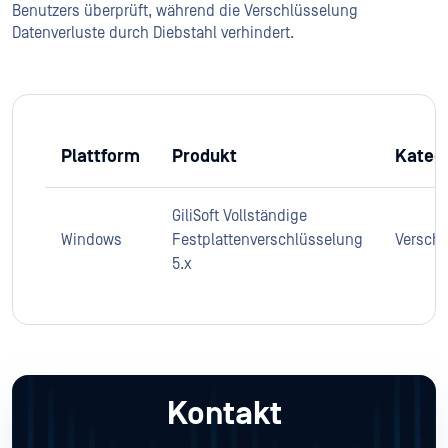
Benutzers überprüft, während die Verschlüsselung
Datenverluste durch Diebstahl verhindert.
Plattform
Produkt
Kateg
GiliSoft Vollständige
Windows
Festplattenverschlüsselung
Versch
5.x
Kontakt