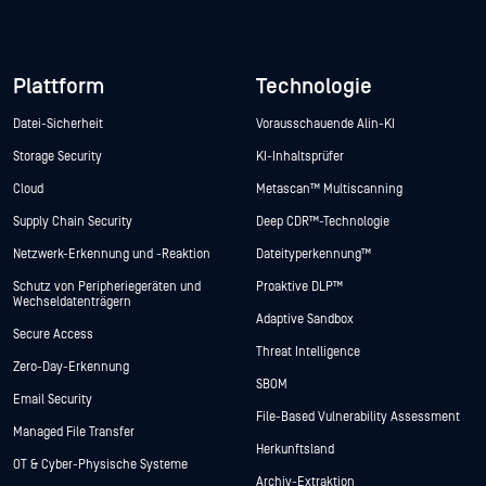
Plattform
Technologie
Datei-Sicherheit
Vorausschauende Alin-KI
Storage Security
KI-Inhaltsprüfer
Cloud
Metascan™ Multiscanning
Supply Chain Security
Deep CDR™-Technologie
Netzwerk-Erkennung und -Reaktion
Dateityperkennung™
Schutz von Peripheriegeräten und
Proaktive DLP™
Wechseldatenträgern
Adaptive Sandbox
Secure Access
Threat Intelligence
Zero-Day-Erkennung
SBOM
Email Security
File-Based Vulnerability Assessment
Managed File Transfer
Herkunftsland
OT & Cyber-Physische Systeme
Archiv-Extraktion