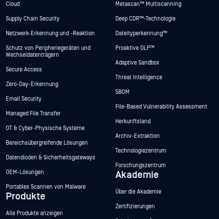
Cloud
Metascan™ Multiscanning
Supply Chain Security
Deep CDR™-Technologie
Netzwerk-Erkennung und -Reaktion
Dateityperkennung™
Schutz von Peripheriegeräten und
Proaktive DLP™
Wechseldatenträgern
Adaptive Sandbox
Secure Access
Threat Intelligence
Zero-Day-Erkennung
SBOM
Email Security
File-Based Vulnerability Assessment
Managed File Transfer
Herkunftsland
OT & Cyber-Physische Systeme
Archiv-Extraktion
Bereichsübergreifende Lösungen
Technologiezentrum
Datendioden & Sicherheitsgateways
Forschungszentrum
OEM-Lösungen
Akademie
Portables Scannen von Malware
Über die Akademie
Produkte
Zertifizierungen
Alle Produkte anzeigen