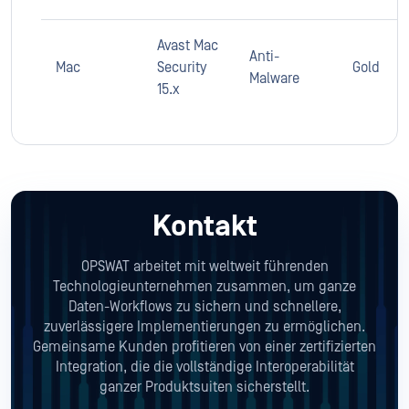
Avast Mac
Anti-
Mac
Security
Gold
Malware
15.x
Kontakt
OPSWAT arbeitet mit weltweit führenden
Technologieunternehmen zusammen, um ganze
Daten-Workflows zu sichern und schnellere,
zuverlässigere Implementierungen zu ermöglichen.
Gemeinsame Kunden profitieren von einer zertifizierten
Integration, die die vollständige Interoperabilität
ganzer Produktsuiten sicherstellt.