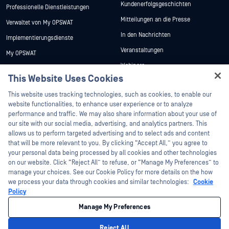
Kundenerfolgsgeschichten
Professionelle Dienstleistungen
Mitteilungen an die Presse
Verwaltet von My OPSWAT
In den Nachrichten
Implementierungsdienste
Veranstaltungen
My OPSWAT
Webinare
Technische Dokumentation
This Website Uses Cookies
Datenblätter
Ausbildung
Hey there!
This website uses tracking technologies, such as cookies, to enable our
Weiße Papiere
Programm zur Behebung von
I'm Ozzy, your OPSWAT virtual assistant.
website functionalities, to enhance user experience or to analyze
Sicherheitslücken
Kostenlose Tools
How can I help you secure what's critical
performance and traffic. We may also share information about your use of
Partner
today?
our site with our social media, advertising, and analytics partners. This
allows us to perform targeted advertising and to select ads and content
Zertifizierung
that will be more relevant to you. By clicking “Accept All,” you agree to
Technologie-Partner
your personal data being processed by all cookies and other technologies
on our website. Click “Reject All” to refuse, or “Manage My Preferences” to
Partner Programm
manage your choices. See our Cookie Policy for more details on the how
we process your data through cookies and similar technologies:
Cookie
©2026 OPSWAT . Alle Rechte vorbehalten. OPSWAT, MetaDefender, Metascan,
Policy
MetaAccess, das OPSWAT , Trust no File. Trust No Device., OPSWAT , Protecting the
World's Critical Infrastructure, Deep CDR™ Technology, InQuest, das InQuest-Logo,
Manage My Preferences
DFI, RetroHunt, Deep File Inspection und Join the Hunt sind Marken von OPSWAT .
Marken von Drittanbietern sind Eigentum ihrer jeweiligen Inhaber.
Rechtliches
Datenschutz
Cookie-Präferenzen verwalten
Ihre
Reject All