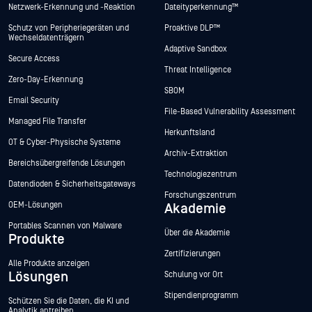
Netzwerk-Erkennung und -Reaktion
Dateityperkennung™
Schutz von Peripheriegeräten und
Proaktive DLP™
Wechseldatenträgern
Adaptive Sandbox
Secure Access
Threat Intelligence
Zero-Day-Erkennung
SBOM
Email Security
File-Based Vulnerability Assessment
Managed File Transfer
Herkunftsland
OT & Cyber-Physische Systeme
Archiv-Extraktion
Bereichsübergreifende Lösungen
Technologiezentrum
Datendioden & Sicherheitsgateways
Forschungszentrum
OEM-Lösungen
Akademie
Portables Scannen von Malware
Über die Akademie
Produkte
Zertifizierungen
Alle Produkte anzeigen
Lösungen
Schulung vor Ort
Stipendienprogramm
Schützen Sie die Daten, die KI und
Analytik antreiben