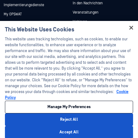
In den Nachrichten
Implementierungsdienste
Veranstaltungen
My OPSWAT
Webinare
Technische Dokumentation
This Website Uses Cookies
Datenblätter
Ausbildung
Hey there!
This website uses tracking technologies, such as cookies, to enable our
Weiße Papiere
Programm zur Behebung von
I'm Ozzy, your OPSWAT virtual assistant.
website functionalities, to enhance user experience or to analyze
Sicherheitslücken
Kostenlose Tools
How can I help you secure what's critical
performance and traffic. We may also share information about your use of
Partner
today?
our site with our social media, advertising, and analytics partners. This
allows us to perform targeted advertising and to select ads and content
Zertifizierung
that will be more relevant to you. By clicking “Accept All,” you agree to
Technologie-Partner
your personal data being processed by all cookies and other technologies
on our website. Click “Reject All” to refuse, or “Manage My Preferences” to
Partner Programm
manage your choices. See our Cookie Policy for more details on the how
we process your data through cookies and similar technologies:
Cookie
©2026 OPSWAT . Alle Rechte vorbehalten. OPSWAT, MetaDefender, Metascan,
Policy
MetaAccess, das OPSWAT , Trust no File. Trust No Device., OPSWAT , Protecting the
World's Critical Infrastructure, Deep CDR™ Technology, InQuest, das InQuest-Logo,
Manage My Preferences
DFI, RetroHunt, Deep File Inspection und Join the Hunt sind Marken von OPSWAT .
Marken von Drittanbietern sind Eigentum ihrer jeweiligen Inhaber.
Rechtliches
Datenschutz
Cookie-Präferenzen verwalten
Ihre
Reject All
Entscheidungen zum Datenschutz in Kalifornien
Privacy Policy
Accept All