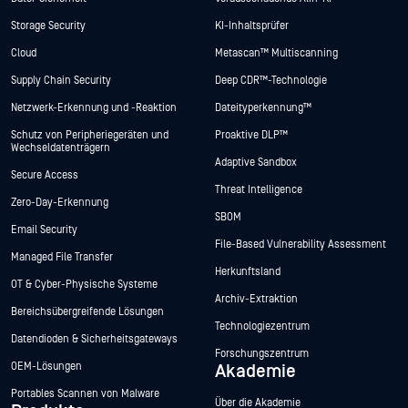
Storage Security
KI-Inhaltsprüfer
Cloud
Metascan™ Multiscanning
Supply Chain Security
Deep CDR™-Technologie
Netzwerk-Erkennung und -Reaktion
Dateityperkennung™
Schutz von Peripheriegeräten und
Proaktive DLP™
Wechseldatenträgern
Adaptive Sandbox
Secure Access
Threat Intelligence
Zero-Day-Erkennung
SBOM
Email Security
File-Based Vulnerability Assessment
Managed File Transfer
Herkunftsland
OT & Cyber-Physische Systeme
Archiv-Extraktion
Bereichsübergreifende Lösungen
Technologiezentrum
Datendioden & Sicherheitsgateways
Forschungszentrum
OEM-Lösungen
Akademie
Portables Scannen von Malware
Über die Akademie