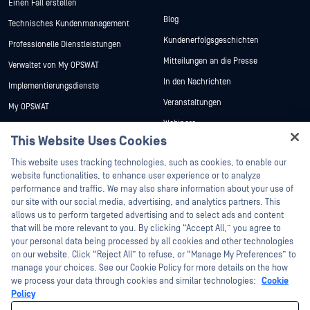
Einen Fall erstellen
Blog
Technisches Kundenmanagement
Kundenerfolgsgeschichten
Professionelle Dienstleistungen
Mitteilungen an die Presse
Verwaltet von My OPSWAT
In den Nachrichten
Implementierungsdienste
Veranstaltungen
My OPSWAT
Webinare
Technische Dokumentation
This Website Uses Cookies
Datenblätter
Ausbildung
Hey there!
This website uses tracking technologies, such as cookies, to enable our
Weiße Papiere
Programm zur Behebung von
I'm Ozzy, your OPSWAT virtual assistant.
website functionalities, to enhance user experience or to analyze
Sicherheitslücken
Kostenlose Tools
How can I help you secure what's critical
performance and traffic. We may also share information about your use of
Partner
today?
our site with our social media, advertising, and analytics partners. This
allows us to perform targeted advertising and to select ads and content
Zertifizierung
that will be more relevant to you. By clicking “Accept All,” you agree to
Technologie-Partner
your personal data being processed by all cookies and other technologies
on our website. Click “Reject All” to refuse, or “Manage My Preferences” to
Partner Programm
manage your choices. See our Cookie Policy for more details on the how
we process your data through cookies and similar technologies:
Cookie
©2026 OPSWAT . Alle Rechte vorbehalten. OPSWAT, MetaDefender, Metascan,
Policy
MetaAccess, das OPSWAT , Trust no File. Trust No Device., OPSWAT , Protecting the