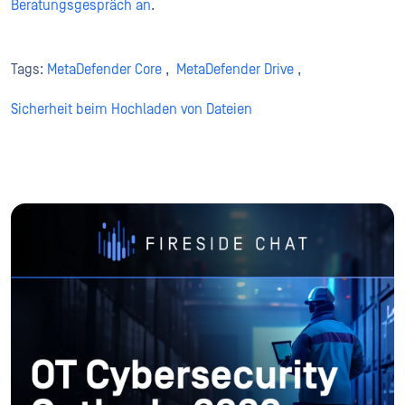
Beratungsgespräch an
.
Tags:
MetaDefender Core
,
MetaDefender Drive
,
Sicherheit beim Hochladen von Dateien