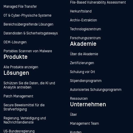
File-Based Vulnerability Assessment
Managed File Transfer
Herkunftsland
OT & Cyber-Physische Systeme
Archiv-Extraktion
Bereichsübergreifende Lösungen
Technologiezentrum
Datendioden & Sicherheitsgateways
Forschungszentrum
OEM-Lösungen
Akademie
Portables Scannen von Malware
Über die Akademie
Produkte
Zertifizierungen
Alle Produkte anzeigen
Lösungen
Schulung vor Ort
Stipendienprogramm
Schützen Sie die Daten, die KI und
Analytik antreiben
Autorisiertes Schulungsprogramm
Patch Management
Ressourcen
Unternehmen
Secure Beweismittel für die
Strafverfolgung
Über
Regierung, Verteidigung und
Nachrichtendienste
Management Team
US-Bundesregierung
Kunden