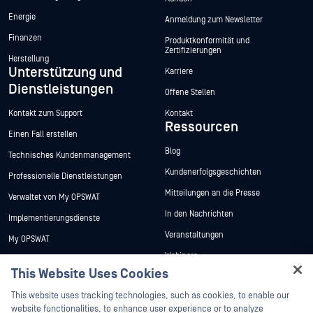
Energie
Anmeldung zum Newsletter
Finanzen
Produktkonformität und
Zertifizierungen
Herstellung
Unterstützung und
Karriere
Dienstleistungen
Offene Stellen
Kontakt zum Support
Kontakt
Ressourcen
Einen Fall erstellen
Blog
Technisches Kundenmanagement
Kundenerfolgsgeschichten
Professionelle Dienstleistungen
Mitteilungen an die Presse
Verwaltet von My OPSWAT
In den Nachrichten
Implementierungsdienste
Veranstaltungen
My OPSWAT
Webinare
Technische Dokumentation
This Website Uses Cookies
Datenblätter
Ausbildung
Hey there!
This website uses tracking technologies, such as cookies, to enable our
Weiße Papiere
Programm zur Behebung von
I'm Ozzy, your OPSWAT virtual assistant.
website functionalities, to enhance user experience or to analyze
Sicherheitslücken