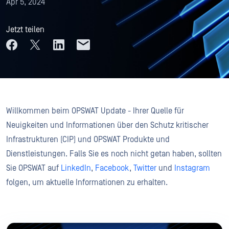
Apr 5, 2024
Jetzt teilen
Willkommen beim OPSWAT Update - Ihrer Quelle für
Neuigkeiten und Informationen über den Schutz kritischer
Infrastrukturen (CIP) und OPSWAT Produkte und
Dienstleistungen. Falls Sie es noch nicht getan haben, sollten
Sie OPSWAT auf
LinkedIn
,
Facebook
,
Twitter
und
Instagram
folgen, um aktuelle Informationen zu erhalten.