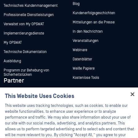
Blog
Technisches Kundenmanagement
Kundenerfolgsgeschichten
Professionelle Dienstleistungen
Mitteilungen an die Presse
Verwaltet von My OPSWAT
In den Nachrichten
Implementierungsdienste
Veranstaltungen
My OPSWAT
Webinare
Technische Dokumentation
Datenblätter
Ausbildung
Weiße Papiere
Programm zur Behebung von
Sicherheitslücken
Kostenlose Tools
Partner
Zertifizierung
This Website Uses Cookies
Hey there!
Technologie-Partner
I'm Ozzy, your OPSWAT virtual assistant.
This website uses tracking technologies, such as cookies, to enable our
Partner Programm
How can I help you secure what's critical
website functionalities, to enhance user experience or to analyze
today?
performance and traffic. We may also share information about your use of
our site with our social media, advertising, and analytics partners. This
©2026 OPSWAT . Alle Rechte vorbehalten. OPSWAT, MetaDefender, Metascan,
allows us to perform targeted advertising and to select ads and content that
MetaAccess, das OPSWAT , Trust no File. Trust No Device., OPSWAT , Protecting the
World's Critical Infrastructure, Deep CDR™ Technology, InQuest, das InQuest-Logo,
will be more relevant to you. By clicking “Accept All,” you agree to your