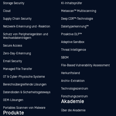
Storage Security
KI-Inhaltsprüfer
Cloud
Metascan™ Multiscanning
Supply Chain Security
Deep CDR™-Technologie
Netzwerk-Erkennung und -Reaktion
Dateityperkennung™
Schutz von Peripheriegeräten und
Proaktive DLP™
Wechseldatenträgern
Adaptive Sandbox
Secure Access
Threat Intelligence
Zero-Day-Erkennung
SBOM
Email Security
File-Based Vulnerability Assessment
Managed File Transfer
Herkunftsland
OT & Cyber-Physische Systeme
Archiv-Extraktion
Bereichsübergreifende Lösungen
Technologiezentrum
Datendioden & Sicherheitsgateways
Forschungszentrum
OEM-Lösungen
Akademie
Portables Scannen von Malware
Über die Akademie
Produkte