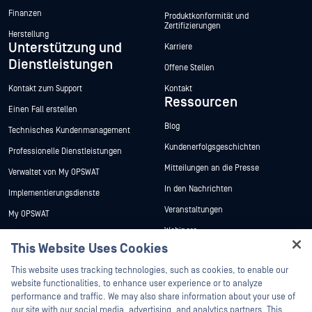
Finanzen
Produktkonformität und
Zertifizierungen
Herstellung
Unterstützung und
Karriere
Dienstleistungen
Offene Stellen
Kontakt zum Support
Kontakt
Ressourcen
Einen Fall erstellen
Blog
Technisches Kundenmanagement
Kundenerfolgsgeschichten
Professionelle Dienstleistungen
Mitteilungen an die Presse
Verwaltet von My OPSWAT
In den Nachrichten
Implementierungsdienste
Veranstaltungen
My OPSWAT
Webinare
Technische Dokumentation
This Website Uses Cookies
Datenblätter
Ausbildung
Hey there!
This website uses tracking technologies, such as cookies, to enable our
Weiße Papiere
Programm zur Behebung von
I'm Ozzy, your OPSWAT virtual assistant.
website functionalities, to enhance user experience or to analyze
Sicherheitslücken
Kostenlose Tools
How can I help you secure what's critical
performance and traffic. We may also share information about your use of
Partner
today?
our site with our social media, advertising, and analytics partners. This