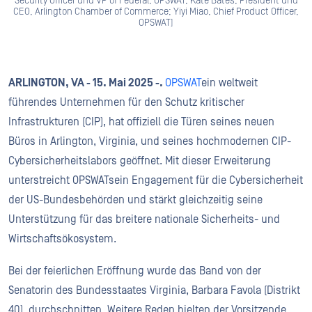
Security Officer und VP of Federal, OPSWAT; Kate Bates, President und
CEO, Arlington Chamber of Commerce; Yiyi Miao, Chief Product Officer,
OPSWAT]
ARLINGTON, VA - 15. Mai 2025 -.
OPSWAT
ein weltweit
führendes Unternehmen für den Schutz kritischer
Infrastrukturen (CIP), hat offiziell die Türen seines neuen
Büros in Arlington, Virginia, und seines hochmodernen CIP-
Cybersicherheitslabors geöffnet. Mit dieser Erweiterung
unterstreicht OPSWATsein Engagement für die Cybersicherheit
der US-Bundesbehörden und stärkt gleichzeitig seine
Unterstützung für das breitere nationale Sicherheits- und
Wirtschaftsökosystem.
Bei der feierlichen Eröffnung wurde das Band von der
Senatorin des Bundesstaates Virginia, Barbara Favola (Distrikt
40), durchschnitten. Weitere Reden hielten der Vorsitzende