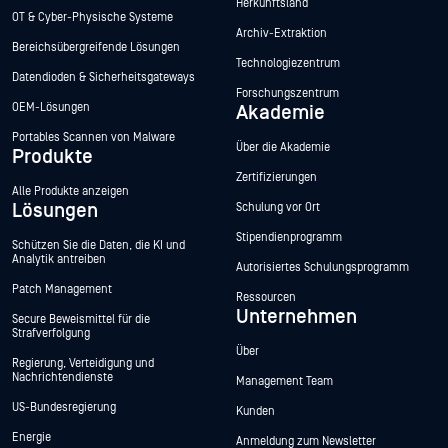
Herkunftsland
OT & Cyber-Physische Systeme
Archiv-Extraktion
Bereichsübergreifende Lösungen
Technologiezentrum
Datendioden & Sicherheitsgateways
Forschungszentrum
OEM-Lösungen
Akademie
Portables Scannen von Malware
Über die Akademie
Produkte
Zertifizierungen
Alle Produkte anzeigen
Lösungen
Schulung vor Ort
Stipendienprogramm
Schützen Sie die Daten, die KI und
Analytik antreiben
Autorisiertes Schulungsprogramm
Patch Management
Ressourcen
Unternehmen
Secure Beweismittel für die
Strafverfolgung
Über
Regierung, Verteidigung und
Nachrichtendienste
Management Team
US-Bundesregierung
Kunden
Energie
Anmeldung zum Newsletter