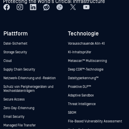
Plattform
Technologie
Datei-Sicherheit
Vorausschauende Alin-KI
Storage Security
KI-Inhaltsprüfer
Cloud
Metascan™ Multiscanning
Supply Chain Security
Deep CDR™-Technologie
Netzwerk-Erkennung und -Reaktion
Dateityperkennung™
Schutz von Peripheriegeräten und
Proaktive DLP™
Wechseldatenträgern
Adaptive Sandbox
Secure Access
Threat Intelligence
Zero-Day-Erkennung
SBOM
Email Security
File-Based Vulnerability Assessment
Managed File Transfer