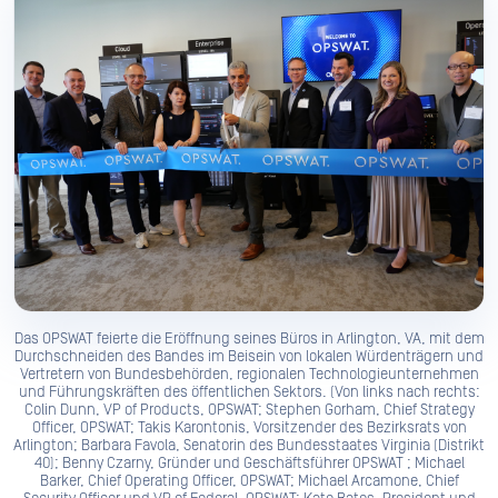
Das OPSWAT feierte die Eröffnung seines Büros in Arlington, VA, mit dem
Durchschneiden des Bandes im Beisein von lokalen Würdenträgern und
Vertretern von Bundesbehörden, regionalen Technologieunternehmen
und Führungskräften des öffentlichen Sektors. (Von links nach rechts:
Colin Dunn, VP of Products, OPSWAT; Stephen Gorham, Chief Strategy
Officer, OPSWAT; Takis Karontonis, Vorsitzender des Bezirksrats von
Arlington; Barbara Favola, Senatorin des Bundesstaates Virginia (Distrikt
40); Benny Czarny, Gründer und Geschäftsführer OPSWAT ; Michael
Barker, Chief Operating Officer, OPSWAT; Michael Arcamone, Chief