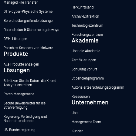
Managed File Transfer
Herkunftsland
OT & Cyber-Physische Systeme
Archiv-Extraktion
Bereichsübergreifende Lösungen
Technologiezentrum
Datendioden & Sicherheitsgateways
Forschungszentrum
OEM-Lösungen
Akademie
Portables Scannen von Malware
Über die Akademie
Produkte
Zertifizierungen
Alle Produkte anzeigen
Lösungen
Schulung vor Ort
Stipendienprogramm
Schützen Sie die Daten, die KI und
Analytik antreiben
Autorisiertes Schulungsprogramm
Patch Management
Ressourcen
Unternehmen
Secure Beweismittel für die
Strafverfolgung
Über
Regierung, Verteidigung und
Nachrichtendienste
Management Team
US-Bundesregierung
Kunden