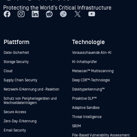
Plattform
Technologie
Datei-Sicherheit
Vorausschauende Alin-KI
Storage Security
KI-Inhaltsprüfer
Cloud
Metascan™ Multiscanning
Supply Chain Security
Deep CDR™-Technologie
Netzwerk-Erkennung und -Reaktion
Dateityperkennung™
Schutz von Peripheriegeräten und
Proaktive DLP™
Wechseldatenträgern
Adaptive Sandbox
Secure Access
Threat Intelligence
Zero-Day-Erkennung
SBOM
Email Security
File-Based Vulnerability Assessment