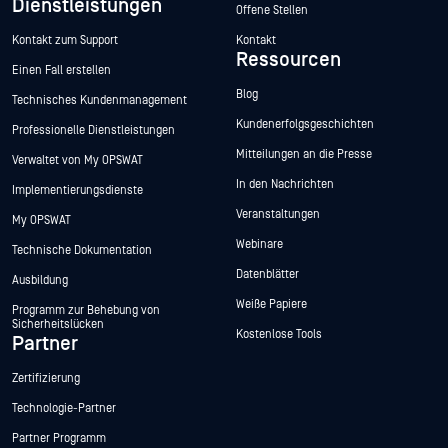
Dienstleistungen
Offene Stellen
Kontakt zum Support
Kontakt
Ressourcen
Einen Fall erstellen
Blog
Technisches Kundenmanagement
Kundenerfolgsgeschichten
Professionelle Dienstleistungen
Mitteilungen an die Presse
Verwaltet von My OPSWAT
In den Nachrichten
Implementierungsdienste
Veranstaltungen
My OPSWAT
Webinare
Technische Dokumentation
Datenblätter
Ausbildung
Hey there!
Weiße Papiere
Programm zur Behebung von
I'm Ozzy, your OPSWAT virtual assistant.
Sicherheitslücken
Kostenlose Tools
How can I help you secure what's critical
Partner
today?
Zertifizierung
Technologie-Partner
Partner Programm