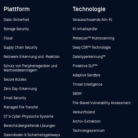
Plattform
Technologie
Datei-Sicherheit
Vorausschauende Alin-KI
Storage Security
KI-Inhaltsprüfer
Cloud
Metascan™ Multiscanning
Supply Chain Security
Deep CDR™-Technologie
Netzwerk-Erkennung und -Reaktion
Dateityperkennung™
Schutz von Peripheriegeräten und
Proaktive DLP™
Wechseldatenträgern
Adaptive Sandbox
Secure Access
Threat Intelligence
Zero-Day-Erkennung
SBOM
Email Security
File-Based Vulnerability Assessment
Managed File Transfer
Herkunftsland
OT & Cyber-Physische Systeme
Archiv-Extraktion
Bereichsübergreifende Lösungen
Technologiezentrum
Datendioden & Sicherheitsgateways