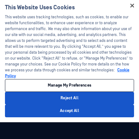
Technische Dokumentation
This Website Uses Cookies
Datenblätter
Ausbildung
Hey there!
This website uses tracking technologies, such as cookies, to enable our
Weiße Papiere
Programm zur Behebung von
I'm Ozzy, your OPSWAT virtual assistant.
website functionalities, to enhance user experience or to analyze
Sicherheitslücken
Kostenlose Tools
How can I help you secure what's critical
performance and traffic. We may also share information about your use of
Partner
today?
our site with our social media, advertising, and analytics partners. This
allows us to perform targeted advertising and to select ads and content
Zertifizierung
that will be more relevant to you. By clicking “Accept All,” you agree to
Technologie-Partner
your personal data being processed by all cookies and other technologies
on our website. Click “Reject All” to refuse, or “Manage My Preferences” to
Partner Programm
manage your choices. See our Cookie Policy for more details on the how
we process your data through cookies and similar technologies:
Cookie
©2026 OPSWAT . Alle Rechte vorbehalten. OPSWAT, MetaDefender, Metascan,
Policy
MetaAccess, das OPSWAT , Trust no File. Trust No Device., OPSWAT , Protecting the
World's Critical Infrastructure, Deep CDR™ Technology, InQuest, das InQuest-Logo,
Manage My Preferences
DFI, RetroHunt, Deep File Inspection und Join the Hunt sind Marken von OPSWAT .
Marken von Drittanbietern sind Eigentum ihrer jeweiligen Inhaber.
Rechtliches
Datenschutz
Cookie-Präferenzen verwalten
Ihre
Reject All
Entscheidungen zum Datenschutz in Kalifornien
Privacy Policy
Accept All