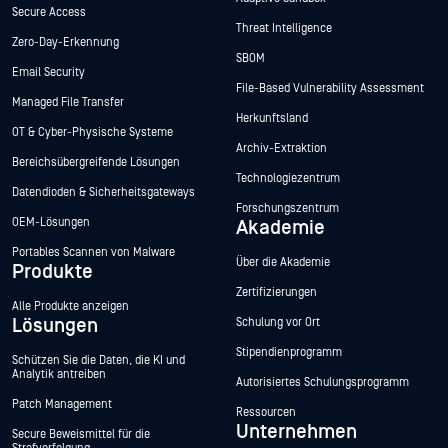
Secure Access
Threat Intelligence
Zero-Day-Erkennung
SBOM
Email Security
File-Based Vulnerability Assessment
Managed File Transfer
Herkunftsland
OT & Cyber-Physische Systeme
Archiv-Extraktion
Bereichsübergreifende Lösungen
Technologiezentrum
Datendioden & Sicherheitsgateways
Forschungszentrum
OEM-Lösungen
Akademie
Portables Scannen von Malware
Über die Akademie
Produkte
Zertifizierungen
Alle Produkte anzeigen
Lösungen
Schulung vor Ort
Stipendienprogramm
Schützen Sie die Daten, die KI und
Analytik antreiben
Autorisiertes Schulungsprogramm
Patch Management
Ressourcen
Unternehmen
Secure Beweismittel für die