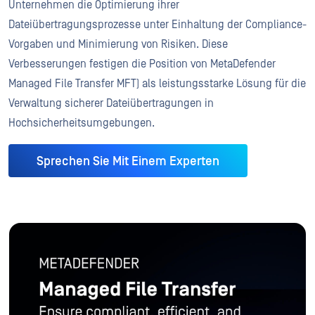
Unternehmen die Optimierung ihrer
Dateiübertragungsprozesse unter Einhaltung der Compliance-
Vorgaben und Minimierung von Risiken. Diese
Verbesserungen festigen die Position von MetaDefender
Managed File Transfer MFT) als leistungsstarke Lösung für die
Verwaltung sicherer Dateiübertragungen in
Hochsicherheitsumgebungen.
Sprechen Sie Mit Einem Experten
METADEFENDER
Managed File Transfer
Gewährleisten Sie rechtskonforme, effiziente und sichere Datei
Mehr Erfahren