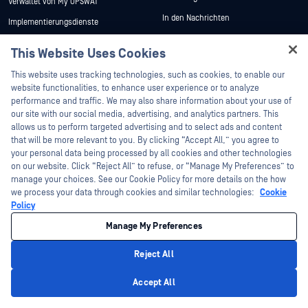
Verwaltet von My OPSWAT
In den Nachrichten
Implementierungsdienste
Veranstaltungen
My OPSWAT
This Website Uses Cookies
Webinare
Technische Dokumentation
Hey there!
This website uses tracking technologies, such as cookies, to enable our
Datenblätter
Ausbildung
I'm Ozzy, your OPSWAT virtual assistant.
website functionalities, to enhance user experience or to analyze
How can I help you secure what's critical
performance and traffic. We may also share information about your use of
Weiße Papiere
Programm zur Behebung von
today?
our site with our social media, advertising, and analytics partners. This
Sicherheitslücken
Kostenlose Tools
Partner
allows us to perform targeted advertising and to select ads and content
that will be more relevant to you. By clicking “Accept All,” you agree to
Zertifizierung
your personal data being processed by all cookies and other technologies
on our website. Click “Reject All” to refuse, or “Manage My Preferences” to
Technologie-Partner
manage your choices. See our Cookie Policy for more details on the how
we process your data through cookies and similar technologies:
Cookie
Partner Programm
Policy
Manage My Preferences
©2026 OPSWAT . Alle Rechte vorbehalten. OPSWAT, MetaDefender, Metascan,
MetaAccess, das OPSWAT , Trust no File. Trust No Device., OPSWAT , Protecting the
World's Critical Infrastructure, Deep CDR™ Technology, InQuest, das InQuest-Logo,
Reject All
DFI, RetroHunt, Deep File Inspection und Join the Hunt sind Marken von OPSWAT .
Marken von Drittanbietern sind Eigentum ihrer jeweiligen Inhaber.
Privacy Policy
Rechtliches
Datenschutz
Cookie-Präferenzen verwalten
Ihre
Accept All
Entscheidungen zum Datenschutz in Kalifornien