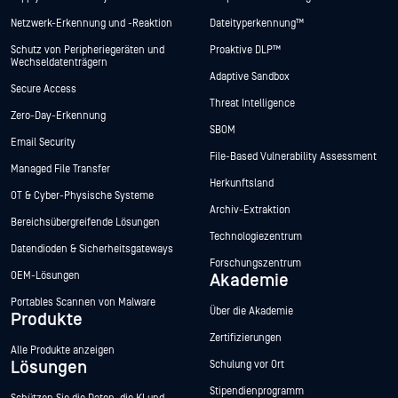
Netzwerk-Erkennung und -Reaktion
Dateityperkennung™
Schutz von Peripheriegeräten und
Proaktive DLP™
Wechseldatenträgern
Adaptive Sandbox
Secure Access
Threat Intelligence
Zero-Day-Erkennung
SBOM
Email Security
File-Based Vulnerability Assessment
Managed File Transfer
Herkunftsland
OT & Cyber-Physische Systeme
Archiv-Extraktion
Bereichsübergreifende Lösungen
Technologiezentrum
Datendioden & Sicherheitsgateways
Forschungszentrum
OEM-Lösungen
Akademie
Portables Scannen von Malware
Über die Akademie
Produkte
Zertifizierungen
Alle Produkte anzeigen
Lösungen
Schulung vor Ort
Stipendienprogramm