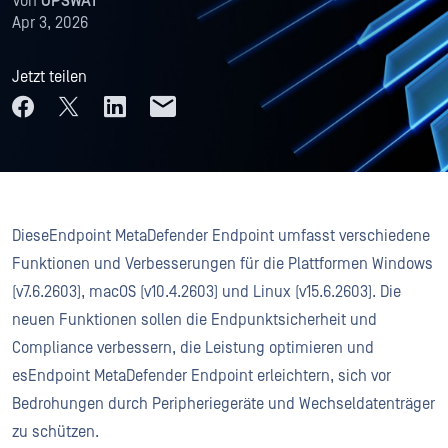
Von
OPSWAT
Apr 3, 2026
Jetzt teilen
DieseEndpoint MetaDefender Endpoint umfasst verschiedene
Funktionen und Verbesserungen für die Plattformen Windows
(v7.6.2603), macOS (v10.4.2603) und Linux (v15.6.2603). Die
neuen Funktionen sollen die Endpunktsicherheit und
Compliance verbessern, die Leistung optimieren und
esEndpoint MetaDefender Endpoint erleichtern, sich vor
Bedrohungen durch Peripheriegeräte und Wechseldatenträger
zu schützen.