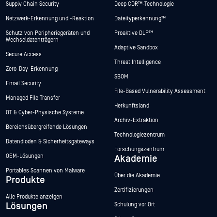
Supply Chain Security
Deep CDR™-Technologie
Netzwerk-Erkennung und -Reaktion
Dateityperkennung™
Schutz von Peripheriegeräten und
Proaktive DLP™
Wechseldatenträgern
Adaptive Sandbox
Secure Access
Threat Intelligence
Zero-Day-Erkennung
SBOM
Email Security
File-Based Vulnerability Assessment
Managed File Transfer
Herkunftsland
OT & Cyber-Physische Systeme
Archiv-Extraktion
Bereichsübergreifende Lösungen
Technologiezentrum
Datendioden & Sicherheitsgateways
Forschungszentrum
OEM-Lösungen
Akademie
Portables Scannen von Malware
Über die Akademie
Produkte
Zertifizierungen
Alle Produkte anzeigen
Lösungen
Schulung vor Ort