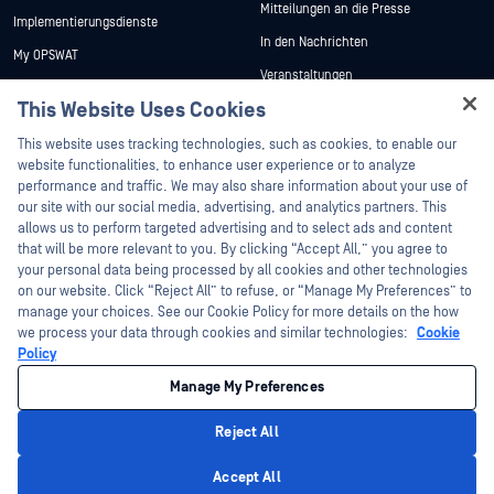
Mitteilungen an die Presse
Implementierungsdienste
In den Nachrichten
My OPSWAT
Veranstaltungen
Technische Dokumentation
This Website Uses Cookies
Webinare
Ausbildung
Hey there!
Datenblätter
This website uses tracking technologies, such as cookies, to enable our
Programm zur Behebung von
I'm Ozzy, your OPSWAT virtual assistant.
website functionalities, to enhance user experience or to analyze
Sicherheitslücken
Weiße Papiere
How can I help you secure what's critical
performance and traffic. We may also share information about your use of
Partner
today?
our site with our social media, advertising, and analytics partners. This
Kostenlose Tools
allows us to perform targeted advertising and to select ads and content
Zertifizierung
that will be more relevant to you. By clicking “Accept All,” you agree to
Technologie-Partner
your personal data being processed by all cookies and other technologies
on our website. Click “Reject All” to refuse, or “Manage My Preferences” to
Partner Programm
manage your choices. See our Cookie Policy for more details on the how
we process your data through cookies and similar technologies:
Cookie
©2026 OPSWAT . Alle Rechte vorbehalten. OPSWAT, MetaDefender, Metascan,
Policy
MetaAccess, das OPSWAT , Trust no File. Trust No Device., OPSWAT , Protecting the
World's Critical Infrastructure, Deep CDR™ Technology, InQuest, das InQuest-Logo,
Manage My Preferences
DFI, RetroHunt, Deep File Inspection und Join the Hunt sind Marken von OPSWAT .
Marken von Drittanbietern sind Eigentum ihrer jeweiligen Inhaber.
Rechtliches
Datenschutz
Cookie-Präferenzen verwalten
Ihre
Reject All
Entscheidungen zum Datenschutz in Kalifornien
Privacy Policy
Accept All