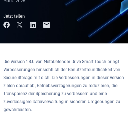
Mai 4, 2026
Jetzt teilen
Die Version 1.8.0 von MetaDefender Drive Smart Touch bringt
Verbesserungen hinsichtlich der Benutzerfreundlichkeit von
Secure Storage mit sich. Die Verbesserungen in dieser Version
zielen darauf ab, Betriebsverzögerungen zu reduzieren, die
Transparenz der Speicherung zu verbessern und eine
zuverlässigere Dateiverwaltung in sicheren Umgebungen zu
gewährleisten.