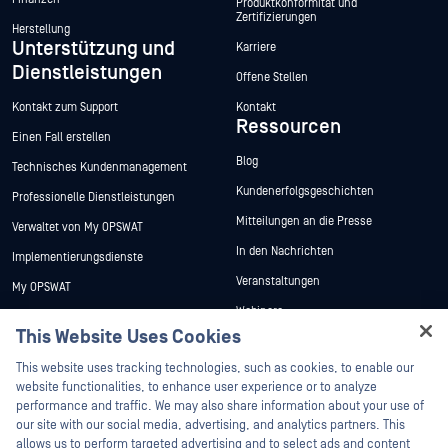
Produktkonformität und
Zertifizierungen
Herstellung
Unterstützung und
Karriere
Dienstleistungen
Offene Stellen
Kontakt zum Support
Kontakt
Ressourcen
Einen Fall erstellen
Blog
Technisches Kundenmanagement
Kundenerfolgsgeschichten
Professionelle Dienstleistungen
Mitteilungen an die Presse
Verwaltet von My OPSWAT
In den Nachrichten
Implementierungsdienste
Veranstaltungen
My OPSWAT
Webinare
Technische Dokumentation
This Website Uses Cookies
Datenblätter
Ausbildung
Hey there!
This website uses tracking technologies, such as cookies, to enable our
Weiße Papiere
Programm zur Behebung von
I'm Ozzy, your OPSWAT virtual assistant.
website functionalities, to enhance user experience or to analyze
Sicherheitslücken
Kostenlose Tools
How can I help you secure what's critical
performance and traffic. We may also share information about your use of
Partner
today?
our site with our social media, advertising, and analytics partners. This
allows us to perform targeted advertising and to select ads and content
Zertifizierung