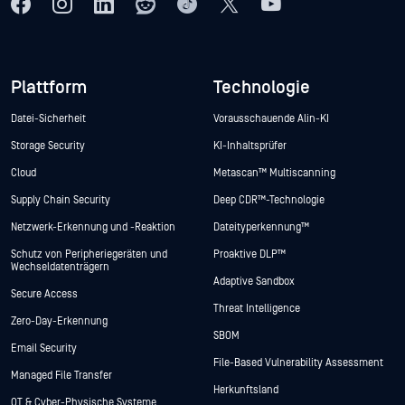
Plattform
Technologie
Datei-Sicherheit
Vorausschauende Alin-KI
Storage Security
KI-Inhaltsprüfer
Cloud
Metascan™ Multiscanning
Supply Chain Security
Deep CDR™-Technologie
Netzwerk-Erkennung und -Reaktion
Dateityperkennung™
Schutz von Peripheriegeräten und
Proaktive DLP™
Wechseldatenträgern
Adaptive Sandbox
Secure Access
Threat Intelligence
Zero-Day-Erkennung
SBOM
Email Security
File-Based Vulnerability Assessment
Managed File Transfer
Herkunftsland
OT & Cyber-Physische Systeme