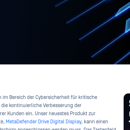
m Bereich der Cybersicherheit für kritische
ür die kontinuierliche Verbesserung der
er Kunden ein. Unser neuestes Produkt zur
te,
MetaDefender Drive Digital Display
, kann einen
ildschirm angeschlossen werden muss. Das Tastenfeld