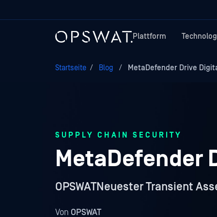
Plattform
Technolog
Startseite
/
Blog
/
MetaDefender Drive Digita
SUPPLY CHAIN SECURITY
MetaDefender D
OPSWATNeuester Transient Asse
Von
OPSWAT