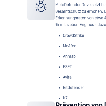
MetaDefender Drive setzt bi
Gesamtschutz zu erhöhen. D
Erkennungsraten von etwa 45
% mit sieben Engines - daz
CrowdStrike
McAfee
Ahnlab
ESET
Avira
Bitdefender
K7
Prävention von 