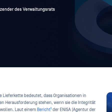
tzender des Verwaltungsrats
 Lieferkette bedeutet, dass Organisationen in
gen Herausforderung stehen, wenn sie die Integrität
n wollen. Laut einem
Bericht¹
der ENISA (Agentur der