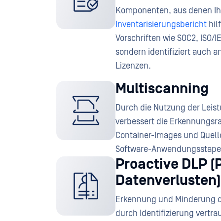
Komponenten, aus denen Ihr
Inventarisierungsbericht
hil
Vorschriften wie SOC2, ISO/I
sondern identifiziert auch a
Lizenzen.
Multiscanning
Durch die Nutzung der Leist
verbessert die Erkennungsra
Container-Images und Quellc
Software-Anwendungsstapel
Proactive DLP (
Datenverlusten)
Erkennung und Minderung de
durch Identifizierung vertr