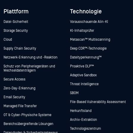
Plattform
Technologie
Datei-Sicherheit
Vorausschauende Alin-KI
Storage Security
KI-Inhaltsprüfer
Cloud
Metascan™ Multiscanning
Supply Chain Security
Deep CDR™-Technologie
Netzwerk-Erkennung und -Reaktion
Dateityperkennung™
Schutz von Peripheriegeräten und
Proaktive DLP™
Wechseldatenträgern
Adaptive Sandbox
Secure Access
Threat Intelligence
Zero-Day-Erkennung
SBOM
Email Security
File-Based Vulnerability Assessment
Managed File Transfer
Herkunftsland
OT & Cyber-Physische Systeme
Archiv-Extraktion
Bereichsübergreifende Lösungen
Technologiezentrum
Datendioden & Sicherheitsgateways