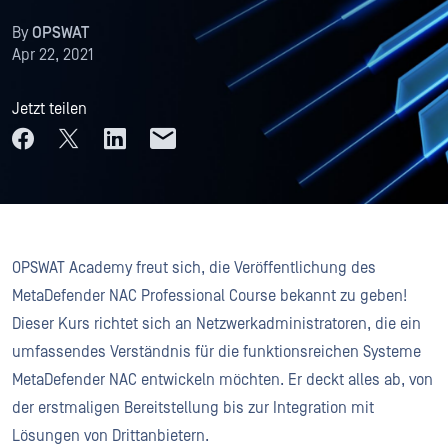
By
OPSWAT
Apr 22, 2021
Jetzt teilen
OPSWAT Academy freut sich, die Veröffentlichung des
MetaDefender NAC Professional Course bekannt zu geben!
Dieser Kurs richtet sich an Netzwerkadministratoren, die ein
umfassendes Verständnis für die funktionsreichen Systeme
MetaDefender NAC entwickeln möchten. Er deckt alles ab, von
der erstmaligen Bereitstellung bis zur Integration mit
Lösungen von Drittanbietern.