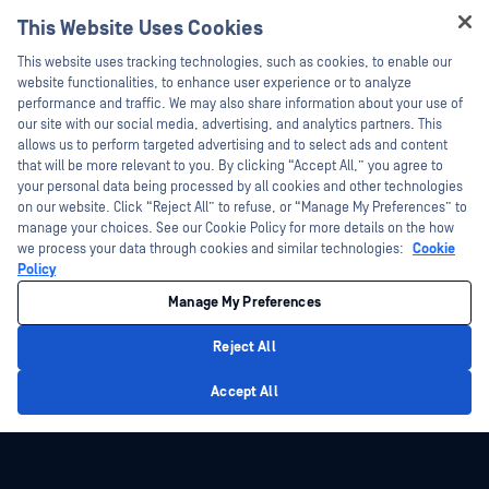
Webinare
Technische Dokumentation
This Website Uses Cookies
Datenblätter
Ausbildung
Hey there!
This website uses tracking technologies, such as cookies, to enable our
Weiße Papiere
Programm zur Behebung von
I'm Ozzy, your OPSWAT virtual assistant.
website functionalities, to enhance user experience or to analyze
Sicherheitslücken
Kostenlose Tools
How can I help you secure what's critical
performance and traffic. We may also share information about your use of
Partner
today?
our site with our social media, advertising, and analytics partners. This
allows us to perform targeted advertising and to select ads and content
Zertifizierung
that will be more relevant to you. By clicking “Accept All,” you agree to
Technologie-Partner
your personal data being processed by all cookies and other technologies
on our website. Click “Reject All” to refuse, or “Manage My Preferences” to
Partner Programm
manage your choices. See our Cookie Policy for more details on the how
we process your data through cookies and similar technologies:
Cookie
©2026 OPSWAT . Alle Rechte vorbehalten. OPSWAT, MetaDefender, Metascan,
Policy
MetaAccess, das OPSWAT , Trust no File. Trust No Device., OPSWAT , Protecting the
World's Critical Infrastructure, Deep CDR™ Technology, InQuest, das InQuest-Logo,
Manage My Preferences
DFI, RetroHunt, Deep File Inspection und Join the Hunt sind Marken von OPSWAT .
Marken von Drittanbietern sind Eigentum ihrer jeweiligen Inhaber.
Rechtliches
Datenschutz
Cookie-Präferenzen verwalten
Ihre
Reject All
Entscheidungen zum Datenschutz in Kalifornien
Privacy Policy
Accept All