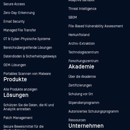
Adaptive Sandbox
Secure Access
Threat Intelligence
Zero-Day-Erkennung
SBOM
Email Security
File-Based Vulnerability Assessment
Managed File Transfer
Herkunftsland
OT & Cyber-Physische Systeme
Archiv-Extraktion
Bereichsübergreifende Lösungen
Technologiezentrum
Datendioden & Sicherheitsgateways
Forschungszentrum
OEM-Lösungen
Akademie
Portables Scannen von Malware
Über die Akademie
Produkte
Zertifizierungen
Alle Produkte anzeigen
Lösungen
Schulung vor Ort
Stipendienprogramm
Schützen Sie die Daten, die KI und
Analytik antreiben
Autorisiertes Schulungsprogramm
Patch Management
Ressourcen
Unternehmen
Secure Beweismittel für die