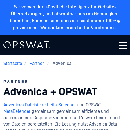
Wir verwenden künstliche Intelligenz für Website-
Übersetzungen, und obwohl wir uns um Genauigkeit
bemühen, kann es sein, dass sie nicht immer 100%ig
präzise sind. Wir danken Ihnen für Ihr Verständnis.
Startseite
/
Partner
/
Advenica
PARTNER
Advenica + OPSWAT
Advenicas Dateisicherheits-Screener
und OPSWAT
MetaDefender
gemeinsam
gemeinsam effiziente und
automatisierte Gegenmaßnahmen für Malware beim Import
von Dateien bereitstellen. Die Lösung nutzt Advenica Data