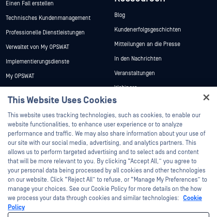
Einen Fall erstellen
Blog
Technisches Kundenmanagement
Kundenerfolgsgeschichten
Professionelle Dienstleistungen
Mitteilungen an die Presse
Verwaltet von My OPSWAT
In den Nachrichten
Implementierungsdienste
Veranstaltungen
My OPSWAT
Webinare
Technische Dokumentation
This Website Uses Cookies
Datenblätter
Ausbildung
This website uses tracking technologies, such as cookies, to enable our
Weiße Papiere
Programm zur Behebung von
website functionalities, to enhance user experience or to analyze
Sicherheitslücken
Kostenlose Tools
performance and traffic. We may also share information about your use of
Partner
our site with our social media, advertising, and analytics partners. This
allows us to perform targeted advertising and to select ads and content
Zertifizierung
that will be more relevant to you. By clicking “Accept All,” you agree to
Technologie-Partner
your personal data being processed by all cookies and other technologies
on our website. Click “Reject All” to refuse, or “Manage My Preferences” to
Partner Programm
manage your choices. See our Cookie Policy for more details on the how
we process your data through cookies and similar technologies:
Cookie
©2026 OPSWAT . Alle Rechte vorbehalten. OPSWAT, MetaDefender, Metascan,
Policy
MetaAccess, das OPSWAT , Trust no File. Trust No Device., OPSWAT , Protecting the