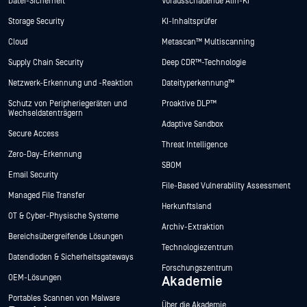
Datei-Sicherheit
Vorausschauende Alin-KI
Storage Security
KI-Inhaltsprüfer
Cloud
Metascan™ Multiscanning
Supply Chain Security
Deep CDR™-Technologie
Netzwerk-Erkennung und -Reaktion
Dateityperkennung™
Schutz von Peripheriegeräten und
Proaktive DLP™
Wechseldatenträgern
Adaptive Sandbox
Secure Access
Threat Intelligence
Zero-Day-Erkennung
SBOM
Email Security
File-Based Vulnerability Assessment
Managed File Transfer
Herkunftsland
OT & Cyber-Physische Systeme
Archiv-Extraktion
Bereichsübergreifende Lösungen
Technologiezentrum
Datendioden & Sicherheitsgateways
Forschungszentrum
OEM-Lösungen
Akademie
Portables Scannen von Malware
Über die Akademie