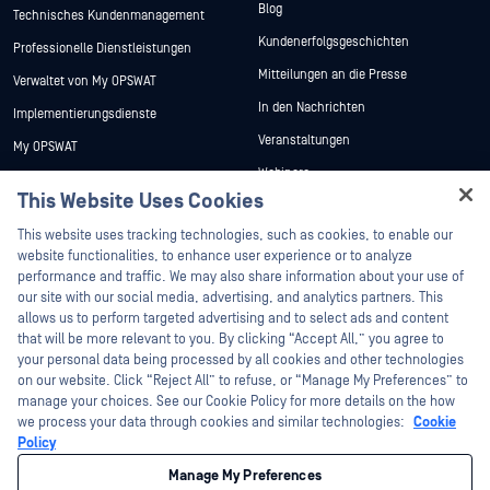
Blog
Technisches Kundenmanagement
Kundenerfolgsgeschichten
Professionelle Dienstleistungen
Mitteilungen an die Presse
Verwaltet von My OPSWAT
In den Nachrichten
Implementierungsdienste
Veranstaltungen
My OPSWAT
Webinare
Technische Dokumentation
This Website Uses Cookies
Datenblätter
Ausbildung
This website uses tracking technologies, such as cookies, to enable our
Weiße Papiere
Programm zur Behebung von
website functionalities, to enhance user experience or to analyze
Sicherheitslücken
Kostenlose Tools
performance and traffic. We may also share information about your use of
Partner
our site with our social media, advertising, and analytics partners. This
allows us to perform targeted advertising and to select ads and content
Zertifizierung
that will be more relevant to you. By clicking “Accept All,” you agree to
Technologie-Partner
your personal data being processed by all cookies and other technologies
on our website. Click “Reject All” to refuse, or “Manage My Preferences” to
Partner Programm
manage your choices. See our Cookie Policy for more details on the how
we process your data through cookies and similar technologies:
Cookie
©2026 OPSWAT . Alle Rechte vorbehalten. OPSWAT, MetaDefender, Metascan,
Policy
MetaAccess, das OPSWAT , Trust no File. Trust No Device., OPSWAT , Protecting the
World's Critical Infrastructure, Deep CDR™ Technology, InQuest, das InQuest-Logo,
Manage My Preferences
DFI, RetroHunt, Deep File Inspection und Join the Hunt sind Marken von OPSWAT .