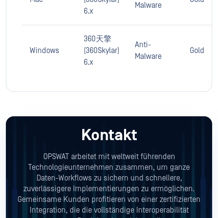
Malware
6.x
360天擎
Anti-
Windows
(360Skylar)
Gold
Malware
6.x
Kontakt
OPSWAT arbeitet mit weltweit führenden
Technologieunternehmen zusammen, um ganze
Daten-Workflows zu sichern und schnellere,
zuverlässigere Implementierungen zu ermöglichen.
Gemeinsame Kunden profitieren von einer zertifizierten
Integration, die die vollständige Interoperabilität