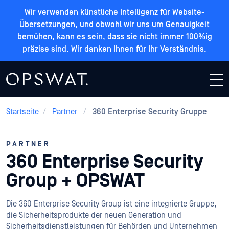
Wir verwenden künstliche Intelligenz für Website-
Übersetzungen, und obwohl wir uns um Genauigkeit
bemühen, kann es sein, dass sie nicht immer 100%ig
präzise sind. Wir danken Ihnen für Ihr Verständnis.
Startseite
/
Partner
/
360 Enterprise Security Gruppe
PARTNER
360 Enterprise Security
Group + OPSWAT
Die 360 Enterprise Security Group ist eine integrierte Gruppe,
die Sicherheitsprodukte der neuen Generation und
Sicherheitsdienstleistungen für Behörden und Unternehmen