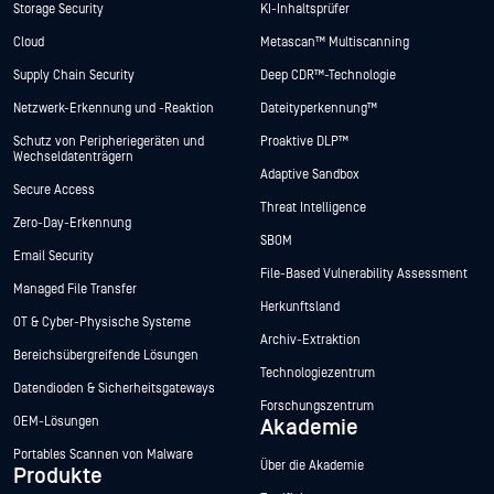
Storage Security
KI-Inhaltsprüfer
Cloud
Metascan™ Multiscanning
Supply Chain Security
Deep CDR™-Technologie
Netzwerk-Erkennung und -Reaktion
Dateityperkennung™
Schutz von Peripheriegeräten und
Proaktive DLP™
Wechseldatenträgern
Adaptive Sandbox
Secure Access
Threat Intelligence
Zero-Day-Erkennung
SBOM
Email Security
File-Based Vulnerability Assessment
Managed File Transfer
Herkunftsland
OT & Cyber-Physische Systeme
Archiv-Extraktion
Bereichsübergreifende Lösungen
Technologiezentrum
Datendioden & Sicherheitsgateways
Forschungszentrum
OEM-Lösungen
Akademie
Portables Scannen von Malware
Über die Akademie
Produkte