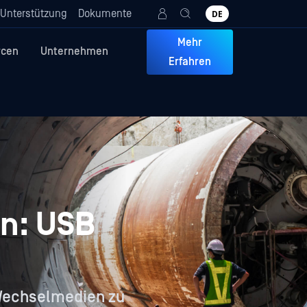
Unterstützung
Dokumente
DE
Mehr
rcen
Unternehmen
Erfahren
en: USB
 Wechselmedien zu