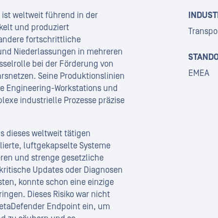
st weltweit führend in der
INDUST
kelt und produziert
Transpo
dere fortschrittliche
 und Niederlassungen in mehreren
STANDO
selrolle bei der Förderung von
EMEA
rsnetzen. Seine Produktionslinien
rte Engineering-Workstations und
exe industrielle Prozesse präzise
 dieses weltweit tätigen
olierte, luftgekapselte Systeme
ren und strenge gesetzliche
 kritische Updates oder Diagnosen
en, konnte schon eine einzige
ringen. Dieses Risiko war nicht
etaDefender Endpoint ein, um