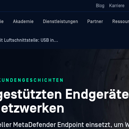
Blog
Karriere
ie
Akademie
Dienstleistungen
Partner
Ressou
Luftschnittstelle: USB in...
 KUNDENGESCHICHTEN
tgestützten Endgerät
netzwerken
teller MetaDefender Endpoint einsetzt, um