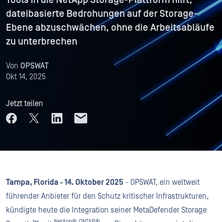
Tools in die NetApp Storage-Plattform hilft,
dateibasierte Bedrohungen auf der Storage-
Ebene abzuschwächen, ohne die Arbeitsabläufe
zu unterbrechen
Von
OPSWAT
Okt 14, 2025
Jetzt teilen
Tampa, Florida - 14. Oktober 2025
- OPSWAT, ein weltweit
führender Anbieter für den Schutz kritischer Infrastrukturen,
kündigte heute die Integration seiner MetaDefender Storage
NetApp®
ONTAP®