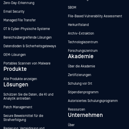
Zero-Day-Erkennung
SBOM
Email Security
File-Based Vulnerability Assessment
Managed File Transfer
Herkunftsland
OT & Cyber-Physische Systeme
Archiv-Extraktion
Bereichsübergreifende Lösungen
Technologiezentrum
Datendioden & Sicherheitsgateways
Forschungszentrum
OEM-Lösungen
Akademie
Portables Scannen von Malware
Über die Akademie
Produkte
Zertifizierungen
Alle Produkte anzeigen
Lösungen
Schulung vor Ort
Stipendienprogramm
Schützen Sie die Daten, die KI und
Analytik antreiben
Autorisiertes Schulungsprogramm
Patch Management
Ressourcen
Unternehmen
Secure Beweismittel für die
Strafverfolgung
Über
Regierung, Verteidigung und