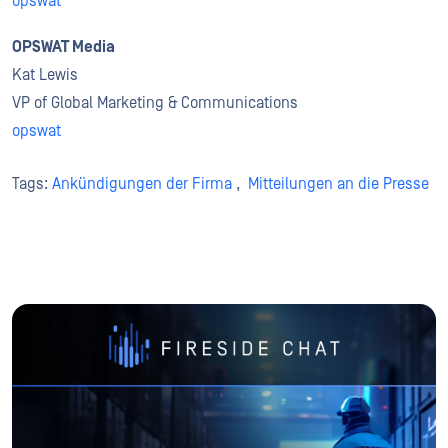
opswat
OPSWAT Media
Kat Lewis
VP of Global Marketing & Communications
opswat
Tags:
Ankündigungen der Firma
,
Mitteilungen an die Presse