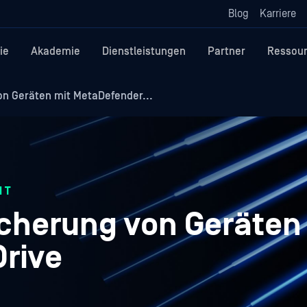
Blog
Karriere
ie
Akademie
Dienstleistungen
Partner
Ressou
on Geräten mit MetaDefender...
IT
icherung von Geräten
rive